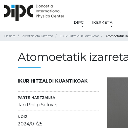
DIPC
IKERKETA
Hasiera
Zientzia eta Gizartea
IKUR Hitzaldi Kuantikoak
Atomoetatik iz
Atomoetatik izarreta
IKUR HITZALDI KUANTIKOAK
PARTE-HARTZAILEA
Jan Philip Solovej
NOIZ
2024/01/25