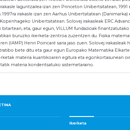
irakasle laguntzailea izan zen Princeton Unibertsitatean, 1991 
k 1997ra irakasle izan zen Aarhus Unibertsitatean (Danimarka) 
e Kopenhageko Unibertsitatean. Solovej irakasleak ERC Advanc
8 bitartean, eta, gaur egun, VILLUM fundazioak finantzatutako
ikari buruzko ikerketa-zentroa zuzentzen du. Fisika matema
ren (IAMP) Henri Poincaré saria jaso zuen. Solovej irakasleak 
tratibo bete ditu eta gaur egun Europako Matematika Elkart
erketak materia kuantikoaren egitura eta egonkortasunean oina
atik materia kondentsatuko sistemetaraino.
ETINA
Ikerketa