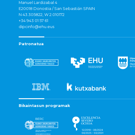
Manuel Lardizabal 4
E20018 Donostia / San Sebastián SPAIN
N 43.305822, W 2.010172
+34 943 01 57 61
dipcinfo@ehu.eus
Patronatua
Bikaintasun programak