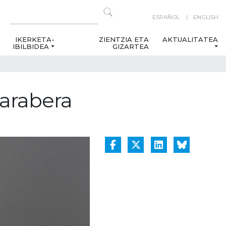
ESPAÑOL
ENGLISH
IKERKETA-
ZIENTZIA ETA
AKTUALITATEA
IBILBIDEA
GIZARTEA
 arabera