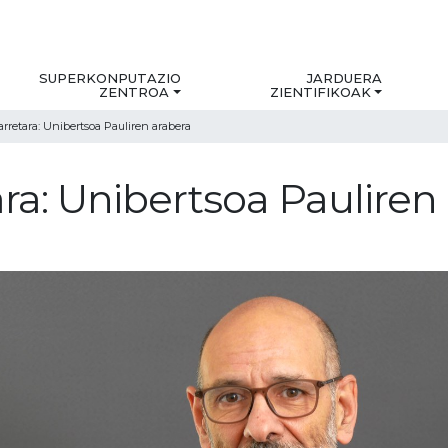
SUPERKONPUTAZIO
JARDUERA
ZENTROA
ZIENTIFIKOAK
arretara: Unibertsoa Pauliren arabera
ra: Unibertsoa Pauliren