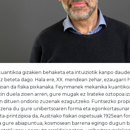
antikoa gizakien behaketa eta intuiziotik kanpo daude
iz beteta dago. Hala ere, XX. mendean zehar, ezaugarri 
 joan da fisika pixkanaka. Feynmanek mekanika kuantiko
in duela zioen arren, gure mugak ez lirateke oztopoa iz
dituen ondorio zuzenak ezagutzeko. Funtsezko propie
uzena du gure unibertsoaren forma eta egonkortasunare
a-printzipioa da, Austriako fisikari ospetsuak 1925ean 
a gure abiapuntua, kosmosean barrena egingo dugun bid