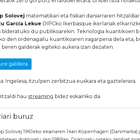
etatik zeru gorputz erraldoienetara, unibertsoa nolakoa
ip Solovej
matematikari eta fisikari daniarraren hitzaldi
zu García Lekue
DIPCko Ikerbasque ikerlariak elkarrizk
ia bideratuko du publikoarekin. Teknologia kuantikoen 
uko den ordenagailu kuantikoaren iragarpena dela eta, b
k beren galderak egiteko aukera izan dezaten.
zure galdera
: Ingelesa, itzulpen zerbitzua euskara eta gaztelerara.
itzaldi hau
streaming
bidez eskainiko da.
riari buruz
lip Solovej 1961eko ekainaren 14an Kopenhagen (Danimarka) j
sitatean doktoratu zen 1989an. Doktoratu osteko zenbait pos