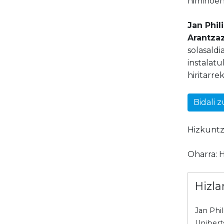
ñimiñoen
Jan Phil
Arantza
solasald
instalat
hiritarre
Bidali 
Hizkuntza
Oharra: H
Hizla
Jan Phi
Unibert