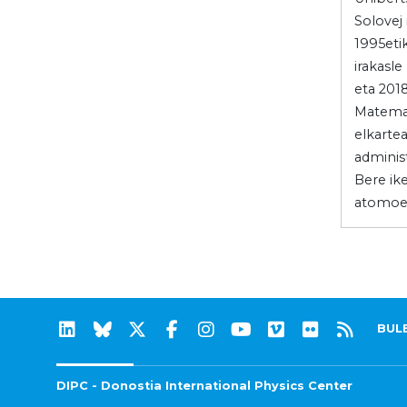
Solovej 
1995eti
irakasl
eta 201
Matemat
elkartea
adminis
Bere ik
atomoet
BUL
DIPC - Donostia International Physics Center