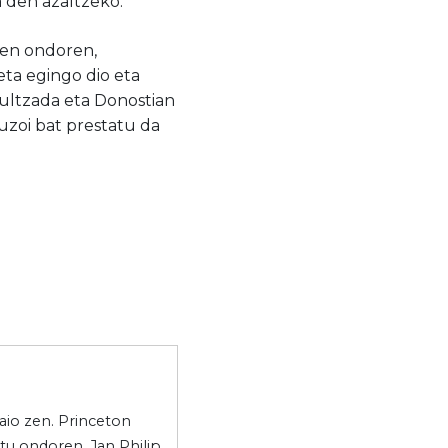
 den azaltzeko.
aren ondoren,
eta egingo dio eta
bultzada eta Donostian
uzoi bat prestatu da
aio zen. Princeton
tu ondoren, Jan Philip