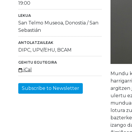
19:00
LEKUA
San Telmo Museoa, Donostia / San
Sebastián
ANTOLATZAILEAK
DIPC, UPV/EHU, BCAM
GEHITU EGUTEGIRA
iCal
Mundu ku
harrigarr
argitzen
Subscribe to Newsletter
ulertu ez
munduan 
lotura z
bazterket
izango d