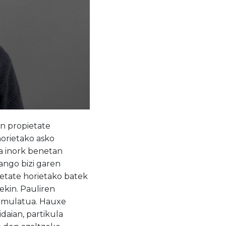
n propietate
horietako asko
a inork benetan
ango bizi garen
tate horietako batek
kin. Pauliren
formulatua. Hauxe
aian, partikula