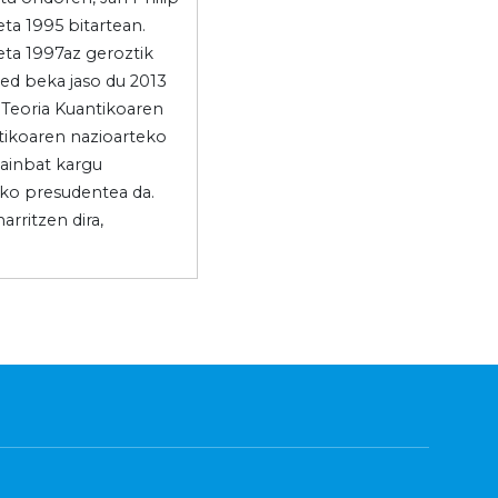
eta 1995 bitartean.
eta 1997az geroztik
ed beka jaso du 2013
 Teoria Kuantikoaren
tikoaren nazioarteko
hainbat kargu
eko presudentea da.
rritzen dira,