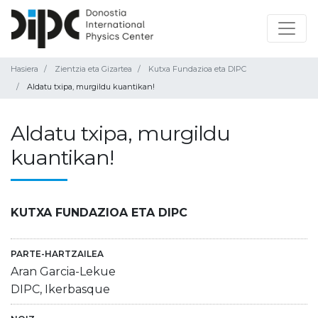
Hasiera
Zientzia eta Gizartea
Kutxa Fundazioa eta DIPC
Aldatu txipa, murgildu kuantikan!
Aldatu txipa, murgildu
kuantikan!
KUTXA FUNDAZIOA ETA DIPC
PARTE-HARTZAILEA
Aran Garcia-Lekue
DIPC, Ikerbasque