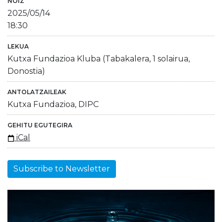
NOIZ
2025/05/14
18:30
LEKUA
Kutxa Fundazioa Kluba (Tabakalera, 1 solairua,
Donostia)
ANTOLATZAILEAK
Kutxa Fundazioa, DIPC
GEHITU EGUTEGIRA
iCal
Subscribe to Newsletter