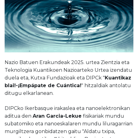
Nazio Batuen Erakundeak 2025. urtea Zientzia eta
Teknologia Kuantikoen Nazioarteko Urtea izendatu
duela eta, Kutxa Fundazioak eta DIPCk "
Kuantikaz
blai!-¡Empápate de Cuántica!
" hitzaldiak antolatu
ditugu elkarlanean.
DIPCko Ikerbasque irakaslea eta nanoelektronikan
aditua den
Aran Garcia-Lekue
fisikariak mundu
subatomiko eta nanoeskalaren mundu liluragarrian
murgiltzera gonbidatzen gaitu "Aldatu txipa,