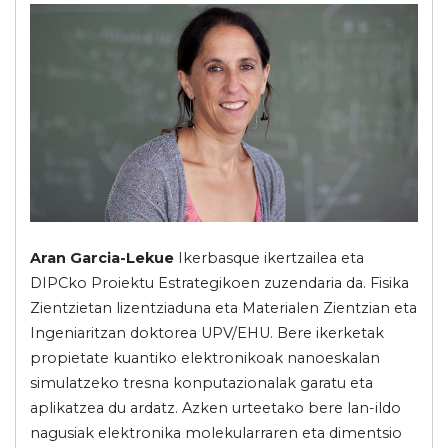
Aran Garcia-Lekue
Ikerbasque ikertzailea eta
DIPCko Proiektu Estrategikoen zuzendaria da. Fisika
Zientzietan lizentziaduna eta Materialen Zientzian eta
Ingeniaritzan doktorea UPV/EHU. Bere ikerketak
propietate kuantiko elektronikoak nanoeskalan
simulatzeko tresna konputazionalak garatu eta
aplikatzea du ardatz. Azken urteetako bere lan-ildo
nagusiak elektronika molekularraren eta dimentsio