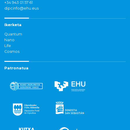
+34 943 01 57 61
dipcinfo@ehu.eus
Ikerketa
Quantum
Nano
Life
Cosmos
Patronatua