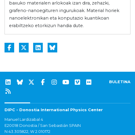
baxuko materialen arlokoak izan dira, zehazki,
grafeno-nanoegituren ingurukoak. Material horiek
nanoelektronikan eta konputazio kuantikoan
erabiltzeko etorkizun handia dute.
BULETINA
DIPC - Donostia International Physics Center
Manuel Lardizabal 4
E20018 Donostia / San Sebastián SPAIN
N 43.305822, W 2.010172