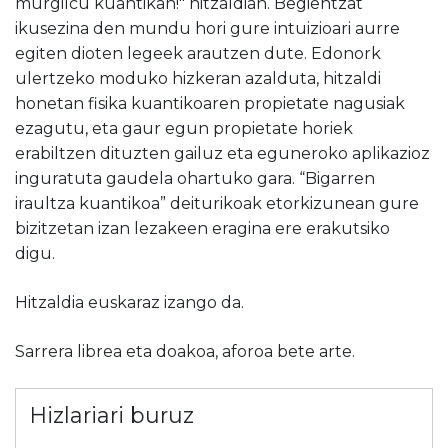
murgilcu kuantikan!" hitzaldian. Begientzat
ikusezina den mundu hori gure intuizioari aurre
egiten dioten legeek arautzen dute. Edonork
ulertzeko moduko hizkeran azalduta, hitzaldi
honetan fisika kuantikoaren propietate nagusiak
ezagutu, eta gaur egun propietate horiek
erabiltzen dituzten gailuz eta eguneroko aplikazioz
inguratuta gaudela ohartuko gara. “Bigarren
iraultza kuantikoa” deiturikoak etorkizunean gure
bizitzetan izan lezakeen eragina ere erakutsiko
digu.
Hitzaldia euskaraz izango da.
Sarrera librea eta doakoa, aforoa bete arte.
Hizlariari buruz