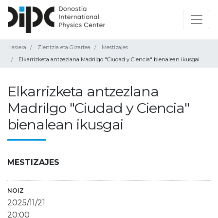
Hasiera
Zientzia eta Gizartea
Mestizajes
Elkarrizketa antzezlana Madrilgo "Ciudad y Ciencia" bienalean ikusgai
Elkarrizketa antzezlana
Madrilgo "Ciudad y Ciencia"
bienalean ikusgai
MESTIZAJES
NOIZ
2025/11/21
20:00