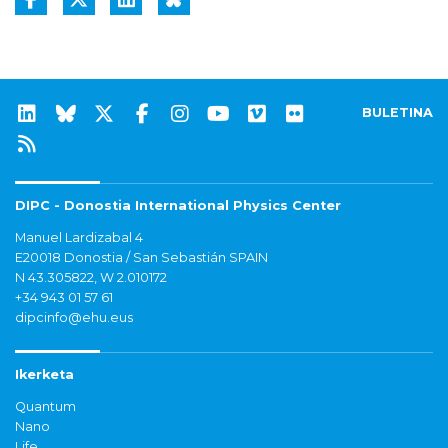
BULETINA
DIPC - Donostia International Physics Center
Manuel Lardizabal 4
E20018 Donostia / San Sebastián SPAIN
N 43.305822, W 2.010172
+34 943 01 57 61
dipcinfo@ehu.eus
Ikerketa
Quantum
Nano
Life