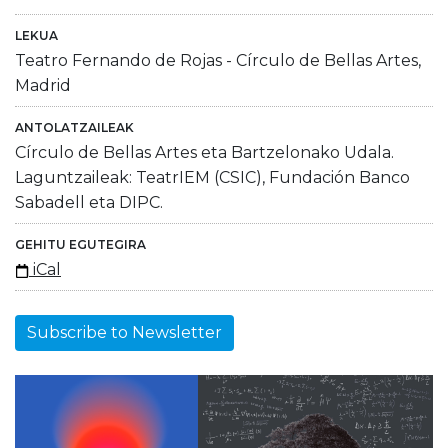
LEKUA
Teatro Fernando de Rojas - Círculo de Bellas Artes,
Madrid
ANTOLATZAILEAK
Círculo de Bellas Artes eta Bartzelonako Udala.
Laguntzaileak: TeatrIEM (CSIC), Fundación Banco
Sabadell eta DIPC.
GEHITU EGUTEGIRA
iCal
Subscribe to Newsletter