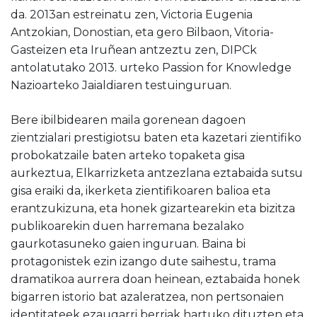
da. 2013an estreinatu zen, Victoria Eugenia
Antzokian, Donostian, eta gero Bilbaon, Vitoria-
Gasteizen eta Iruñean antzeztu zen, DIPCk
antolatutako 2013. urteko Passion for Knowledge
Nazioarteko Jaialdiaren testuinguruan.
Bere ibilbidearen maila gorenean dagoen
zientzialari prestigiotsu baten eta kazetari zientifiko
probokatzaile baten arteko topaketa gisa
aurkeztua, Elkarrizketa antzezlana eztabaida sutsu
gisa eraiki da, ikerketa zientifikoaren balioa eta
erantzukizuna, eta honek gizartearekin eta bizitza
publikoarekin duen harremana bezalako
gaurkotasuneko gaien inguruan. Baina bi
protagonistek ezin izango dute saihestu, trama
dramatikoa aurrera doan heinean, eztabaida honek
bigarren istorio bat azaleratzea, non pertsonaien
identitateek ezaugarri berriak hartuko dituzten eta