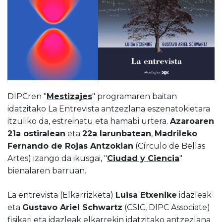
DIPCren "
Mestizajes
" programaren baitan
idatzitako La Entrevista antzezlana eszenatokietara
itzuliko da, estreinatu eta hamabi urtera.
Azaroaren
21a ostiralean
eta
22a larunbatean
,
Madrileko
Fernando de Rojas Antzokian
(Círculo de Bellas
Artes) izango da ikusgai, "
Ciudad y Ciencia
"
bienalaren barruan.
La entrevista (Elkarrizketa)
Luisa Etxenike
idazleak
eta
Gustavo Ariel Schwartz
(CSIC, DIPC Associate)
fisikari eta idazleak elkarrekin idatzitako antzezlana