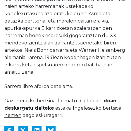
haien arteko harremanak ustekabeko
konplexutasuna azaleratuko duen. Asmo eta
gatazka pertsonal eta moralen baitan eraikia,
apurka-apurka Elkarrizketan azaleratzen den
harreman honek espresuki gogorarazten du XX.
mendeko zientzialari garrantzitsuenetako biren
artekoa: Niels Bohr daniarra eta Werner Heisenberg
alemaniarrarena, 1941ean Kopenhagen izan zuten
elkarrizketa ospetsuaren ondoren bat-batean
amaitu zena.
Sarrera libre aforoa bete arte.
Gaztelerazko bertsioa, formatu digitalean,
doan
deskargatu daiteke
esteka
. Ingelesezko bertsioa
hemen
dago eskuragarri.