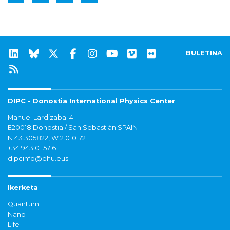
BULETINA
DIPC - Donostia International Physics Center
Manuel Lardizabal 4
E20018 Donostia / San Sebastián SPAIN
N 43.305822, W 2.010172
+34 943 01 57 61
dipcinfo@ehu.eus
Ikerketa
Quantum
Nano
Life