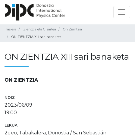
Hasiera
Zientzia eta Gizartea
On Zientzia
ON ZIENTZIA XIII sari banaketa
ON ZIENTZIA XIII sari banaketa
ON ZIENTZIA
NOIZ
2023/06/09
19:00
LEKUA
2deo, Tabakalera, Donostia / San Sebastián