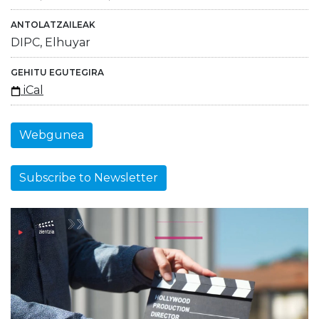
ANTOLATZAILEAK
DIPC, Elhuyar
GEHITU EGUTEGIRA
iCal
Webgunea
Subscribe to Newsletter