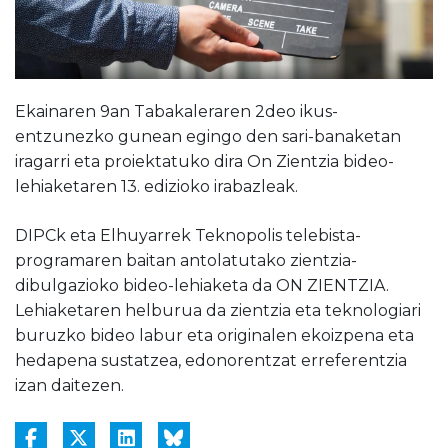
Ekainaren 9an Tabakaleraren 2deo ikus-
entzunezko gunean egingo den sari-banaketan
iragarri eta proiektatuko dira On Zientzia bideo-
lehiaketaren 13. edizioko irabazleak.
DIPCk eta Elhuyarrek Teknopolis telebista-
programaren baitan antolatutako zientzia-
dibulgazioko bideo-lehiaketa da ON ZIENTZIA.
Lehiaketaren helburua da zientzia eta teknologiari
buruzko bideo labur eta originalen ekoizpena eta
hedapena sustatzea, edonorentzat erreferentzia
izan daitezen.