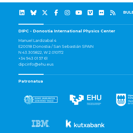
BUL
DIPC - Donostia International Physics Center
Manuel Lardizabal 4
E20018 Donostia / San Sebastián SPAIN
N 43.305822, W 2.010172
+34 943 01 57 61
dipcinfo@ehu.eus
Patronatua