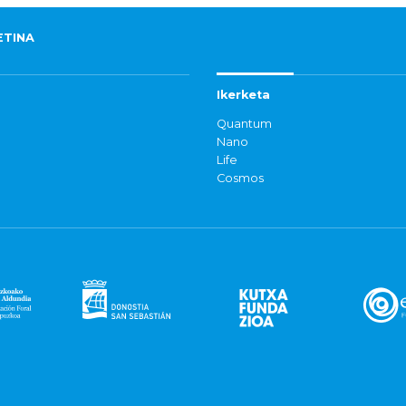
ETINA
Ikerketa
Quantum
Nano
Life
Cosmos