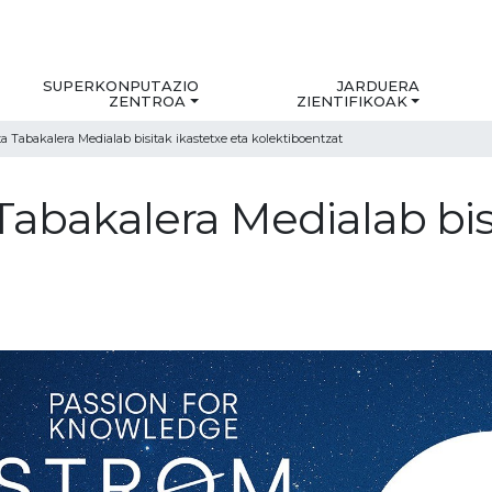
SUPERKONPUTAZIO
JARDUERA
ZENTROA
ZIENTIFIKOAK
Tabakalera Medialab bisitak ikastetxe eta kolektiboentzat
bakalera Medialab bisi