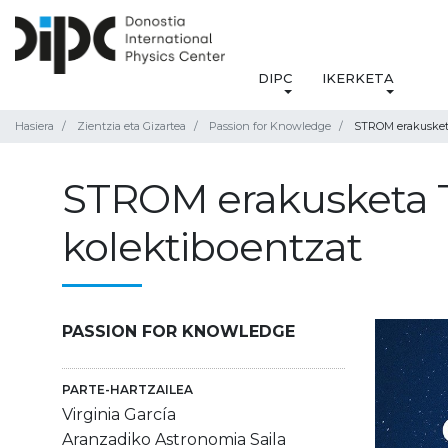
DIPC
IKERKETA
Hasiera
Zientzia eta Gizartea
Passion for Knowledge
STROM erakusketa 
STROM erakusketa Ta
kolektiboentzat
PASSION FOR KNOWLEDGE
PARTE-HARTZAILEA
Virginia García
Aranzadiko Astronomia Saila