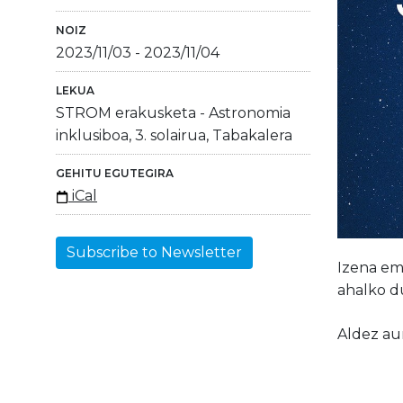
NOIZ
2023/11/03
-
2023/11/04
LEKUA
STROM erakusketa - Astronomia
inklusiboa, 3. solairua, Tabakalera
GEHITU EGUTEGIRA
iCal
Subscribe to Newsletter
Izena em
ahalko du
Aldez au