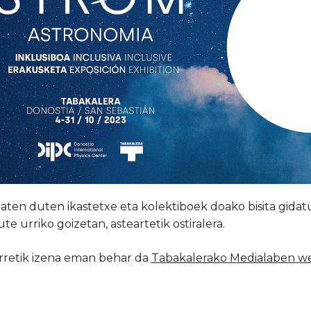
aten duten ikastetxe eta kolektiboek doako bisita gidat
te urriko goizetan, asteartetik ostiralera.
rretik izena eman behar da
Tabakalerako Medialaben 