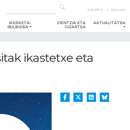
ESPAÑOL
ENGLISH
IKERKETA-
ZIENTZIA ETA
AKTUALITATEA
IBILBIDEA
GIZARTEA
tak ikastetxe eta