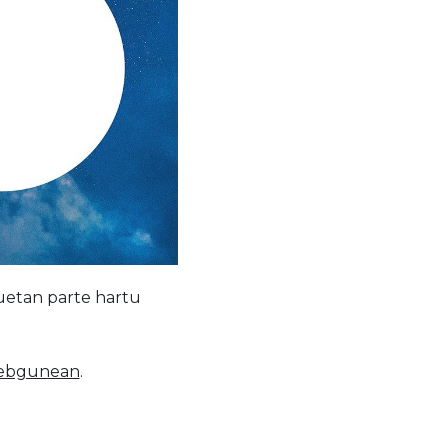
uetan parte hartu
webgunean
.