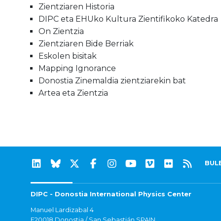
Zientziaren Historia
DIPC eta EHUko Kultura Zientifikoko Katedra
On Zientzia
Zientziaren Bide Berriak
Eskolen bisitak
Mapping Ignorance
Donostia Zinemaldia zientziarekin bat
Artea eta Zientzia
BUL
DIPC - Donostia International Physics Center
Manuel Lardizabal 4
E20018 Donostia / San Sebastián SPAIN