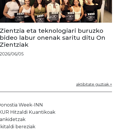
Zientzia eta teknologiari buruzko
bideo labur onenak saritu ditu On
Zientziak
2026/06/05
aktibitate guztiak +
onostia Week-INN
KUR Hitzaldi Kuantikoak
ankidetzak
kitaldi bereziak