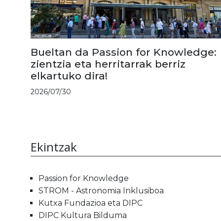
Bueltan da Passion for Knowledge:
zientzia eta herritarrak berriz
elkartuko dira!
2026/07/30
Ekintzak
Passion for Knowledge
STROM - Astronomia Inklusiboa
Kutxa Fundazioa eta DIPC
DIPC Kultura Bilduma