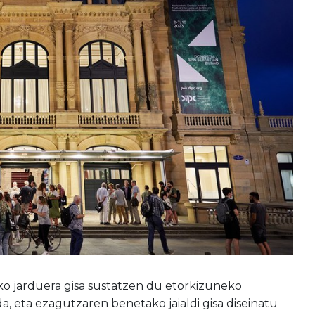
zko jarduera gisa sustatzen du etorkizuneko
da, eta ezagutzaren benetako jaialdi gisa diseinatu