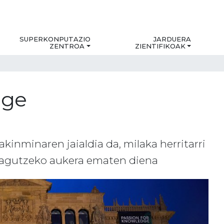
SUPERKONPUTAZIO
JARDUERA
ZENTROA
ZIENTIFIKOAK
dge
kinminaren jaialdia da, milaka herritarri
ezagutzeko aukera ematen diena