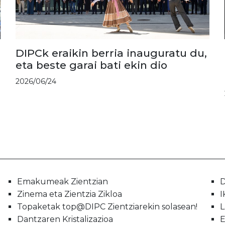
DIPCk eraikin berria inauguratu du,
eta beste garai bati ekin dio
2026/06/24
Emakumeak Zientzian
D
Zinema eta Zientzia Zikloa
I
Topaketak top@DIPC Zientziarekin solasean!
L
Dantzaren Kristalizazioa
E