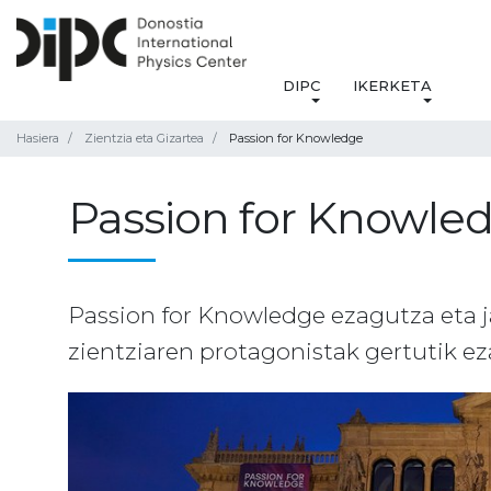
DIPC
IKERKETA
Hasiera
Zientzia eta Gizartea
Passion for Knowledge
Passion for Knowle
Passion for Knowledge ezagutza eta ja
zientziaren protagonistak gertutik 