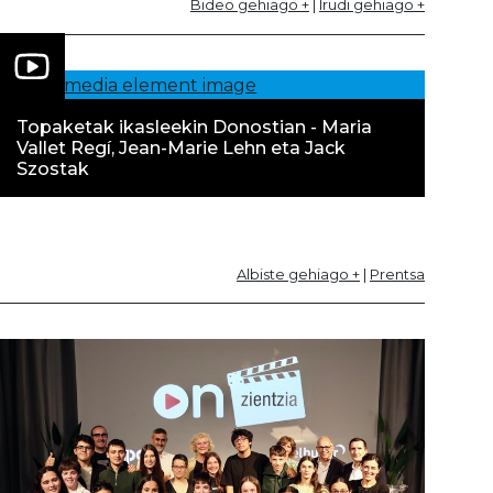
Bideo gehiago +
|
Irudi gehiago +
Topaketak ikasleekin Donostian - Maria
Vallet Regí, Jean-Marie Lehn eta Jack
Szostak
Albiste gehiago +
|
Prentsa