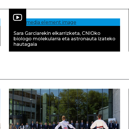
Sara Garciarekin elkarrizketa, CNIOko
biologo molekularra eta astronauta izateko
hautagaia