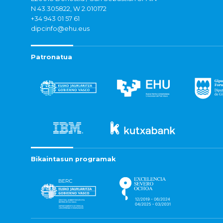
N 43.305822, W 2.010172
+34 943 01 57 61
dipcinfo@ehu.eus
Patronatua
Bikaintasun programak