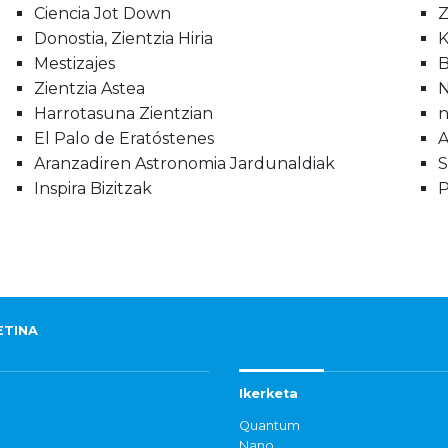
Ciencia Jot Down
Z
Donostia, Zientzia Hiria
K
Mestizajes
B
Zientzia Astea
N
Harrotasuna Zientzian
El Palo de Eratóstenes
A
Aranzadiren Astronomia Jardunaldiak
S
Inspira Bizitzak
P
ETINA
Ikerketa
Quantum
Nano