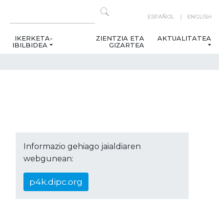
ESPAÑOL
ENGLISH
IKERKETA-
ZIENTZIA ETA
AKTUALITATEA
IBILBIDEA
GIZARTEA
Informazio gehiago jaialdiaren
webgunean:
p4k.dipc.org