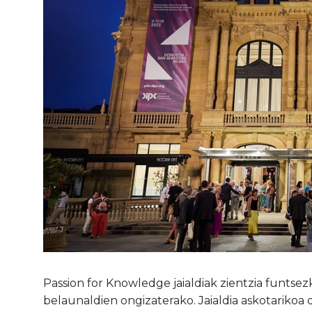
Passion for Knowledge jaialdiak zientzia funtse
belaunaldien ongizaterako. Jaialdia askotarikoa 