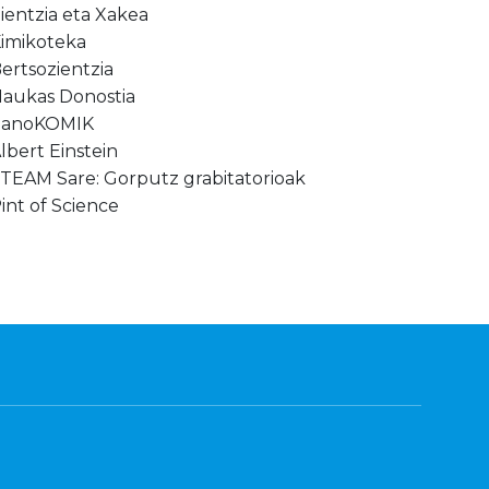
ientzia eta Xakea
imikoteka
ertsozientzia
aukas Donostia
nanoKOMIK
lbert Einstein
TEAM Sare: Gorputz grabitatorioak
int of Science