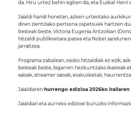
da. Hiru urtez behin egiten da, eta Euskal Herr
Jaialdi handi honetan, azken urteotako aurkik
diren zientziako pertsona ospetsuek hartzen d
besteak beste, Victoria Eugenia Antzokian (Dono
hitzaldi publikoetara joatea eta Nobel saridun
jarraitzea.
Programa zabalean, osoko hitzaldiak ez ezik, a
besteak beste, bigarren hezkuntzako ikasleak et
saioak, streamer saioak, erakusketak, haurrentza
Jaialdiaren
hurrengo edizioa
2026ko irailaren 
Jaialdiari
e
ta aurreko edizioei buruzko informazi