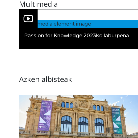
Multimedia
Passion for Knowledge 2023ko laburpena
Azken albisteak