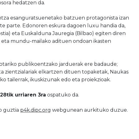
i osora hedatzen da.
untza esanguratsuenetako batzuen protagonista izan
ute parte. Edonoren eskura dagoen luxu handia da,
stia) eta Euskalduna Jauregia (Bilbao) egiten diren
en eta mundu-mailako adituen ondoan ikasten
skotariko publikoentzako jarduerak ere badaude;
a zientzialariak elkartzen dituen topaketak, Naukas
ko tailerrak, ikuskizunak edo eta proiekzioak.
28tik urriaren 3ra
ospatuko da.
o guztia
p4k.dipc.org
webgunean
aurkituko duzue.