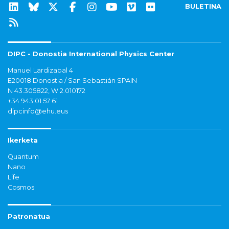
BULETINA
DIPC - Donostia International Physics Center
Manuel Lardizabal 4
E20018 Donostia / San Sebastián SPAIN
N 43.305822, W 2.010172
+34 943 01 57 61
dipcinfo@ehu.eus
Ikerketa
Quantum
Nano
Life
Cosmos
Patronatua