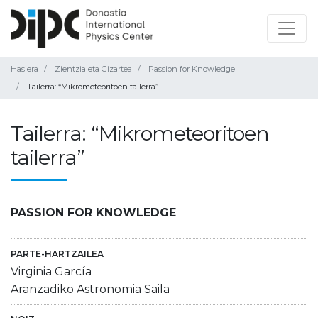
Hasiera
Zientzia eta Gizartea
Passion for Knowledge
Tailerra: “Mikrometeoritoen tailerra”
Tailerra: “Mikrometeoritoen
tailerra”
PASSION FOR KNOWLEDGE
PARTE-HARTZAILEA
Virginia García
Aranzadiko Astronomia Saila