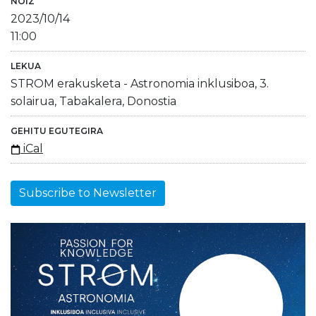
NOIZ
2023/10/14
11:00
LEKUA
STROM erakusketa - Astronomia inklusiboa, 3.
solairua, Tabakalera, Donostia
GEHITU EGUTEGIRA
iCal
Subscribe to Newsletter