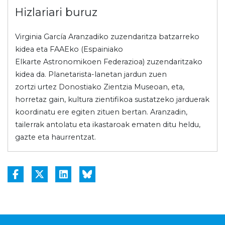
Hizlariari buruz
Virginia García Aranzadiko zuzendaritza batzarreko
kidea eta FAAEko (Espainiako
Elkarte Astronomikoen Federazioa) zuzendaritzako
kidea da. Planetarista-lanetan jardun zuen
zortzi urtez Donostiako Zientzia Museoan, eta,
horretaz gain, kultura zientifikoa sustatzeko jarduerak
koordinatu ere egiten zituen bertan. Aranzadin,
tailerrak antolatu eta ikastaroak ematen ditu heldu,
gazte eta haurrentzat.