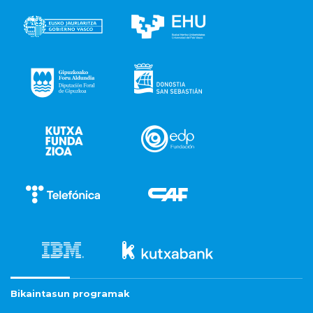
Bikaintasun programak