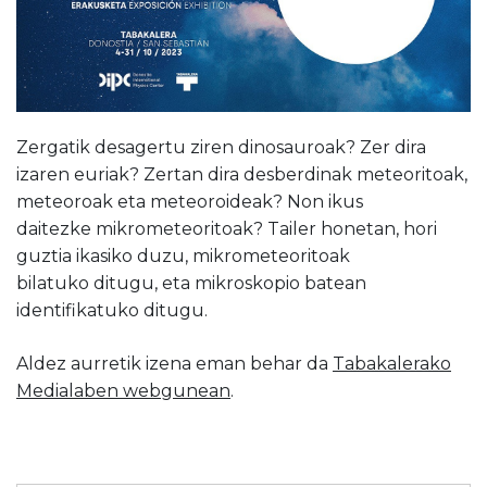
Zergatik desagertu ziren dinosauroak? Zer dira
izaren euriak? Zertan dira desberdinak meteoritoak,
meteoroak eta meteoroideak? Non ikus
daitezke mikrometeoritoak? Tailer honetan, hori
guztia ikasiko duzu, mikrometeoritoak
bilatuko ditugu, eta mikroskopio batean
identifikatuko ditugu.
Aldez aurretik izena eman behar da
Tabakalerako
Medialaben webgunean
.