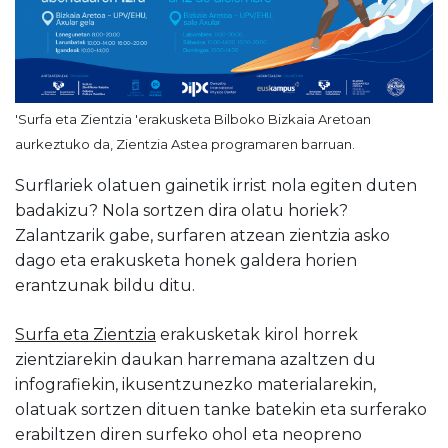
'Surfa eta Zientzia 'erakusketa Bilboko Bizkaia Aretoan
aurkeztuko da, Zientzia Astea programaren barruan.
Surflariek olatuen gainetik irrist nola egiten duten
badakizu? Nola sortzen dira olatu horiek?
Zalantzarik gabe, surfaren atzean zientzia asko
dago eta erakusketa honek galdera horien
erantzunak bildu ditu.
Surfa eta Zientzia
erakusketak kirol horrek
zientziarekin daukan harremana azaltzen du
infografiekin, ikusentzunezko materialarekin,
olatuak sortzen dituen tanke batekin eta surferako
erabiltzen diren surfeko ohol eta neopreno