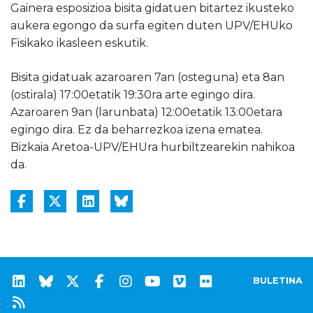
Gainera esposizioa bisita gidatuen bitartez ikusteko
aukera egongo da surfa egiten duten UPV/EHUko
Fisikako ikasleen eskutik.
Bisita gidatuak azaroaren 7an (osteguna) eta 8an
(ostirala) 17:00etatik 19:30ra arte egingo dira.
Azaroaren 9an (larunbata) 12:00etatik 13:00etara
egingo dira. Ez da beharrezkoa izena ematea.
Bizkaia Aretoa-UPV/EHUra hurbiltzearekin nahikoa
da.
BULETINA