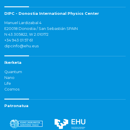
DIPC - Donostia International Physics Center
Manuel Lardizabal 4
E20018 Donostia / San Sebastián SPAIN
N 43.305822, W 2.010172
+34 943 01 57 61
dipcinfo@ehu.eus
Ikerketa
Quantum
Nano
Life
Cosmos
Patronatua