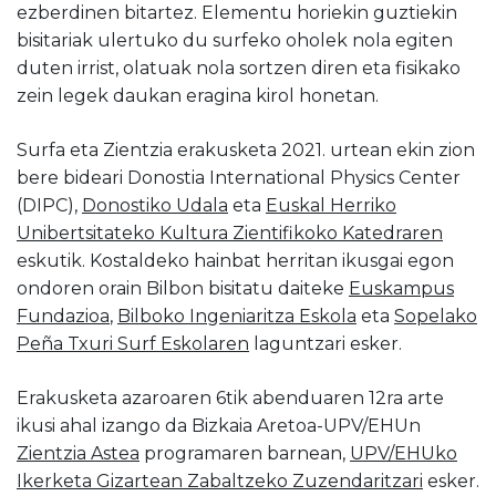
ezberdinen bitartez. Elementu horiekin guztiekin
bisitariak ulertuko du surfeko oholek nola egiten
duten irrist, olatuak nola sortzen diren eta fisikako
zein legek daukan eragina kirol honetan.
Surfa eta Zientzia erakusketa 2021. urtean ekin zion
bere bideari Donostia International Physics Center
(DIPC),
Donostiko Udala
eta
Euskal Herriko
Unibertsitateko Kultura Zientifikoko Katedraren
eskutik. Kostaldeko hainbat herritan ikusgai egon
ondoren orain Bilbon bisitatu daiteke
Euskampus
Fundazioa
,
Bilboko Ingeniaritza Eskola
eta
Sopelako
Peña Txuri Surf Eskolaren
laguntzari esker.
Erakusketa azaroaren 6tik abenduaren 12ra arte
ikusi ahal izango da Bizkaia Aretoa-UPV/EHUn
Zientzia Astea
programaren barnean,
UPV/EHUko
Ikerketa Gizartean Zabaltzeko Zuzendaritzari
esker.