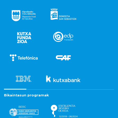
Bikaintasun programak