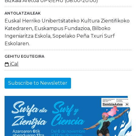
Bizkaia Aretoa UPV/EHU (08:00-20:00)
ANTOLATZAILEAK
Euskal Herriko Unibertsitateko Kultura Zientifikoko
Katedraren, Euskampus Fundazioa, Bilboko
Ingeniaritza Eskola, Sopelako Peña Txuri Surf
Eskolaren.
GEHITU EGUTEGIRA
iCal
Subscribe to Newsletter