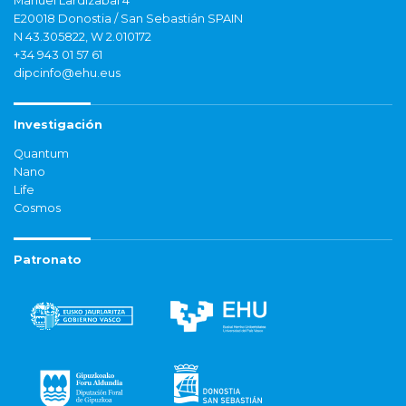
Manuel Lardizabal 4
E20018 Donostia / San Sebastián SPAIN
N 43.305822, W 2.010172
+34 943 01 57 61
dipcinfo@ehu.eus
Investigación
Quantum
Nano
Life
Cosmos
Patronato