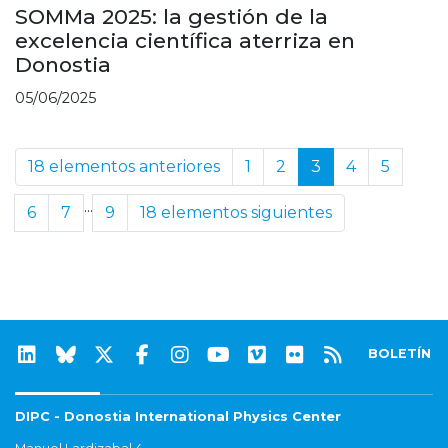
SOMMa 2025: la gestión de la
excelencia científica aterriza en
Donostia
05/06/2025
18 elementos anteriores
1
2
3
4
5
...
6
7
9
18 elementos siguientes
BOLETÍN
DIPC - Donostia International Physics Center