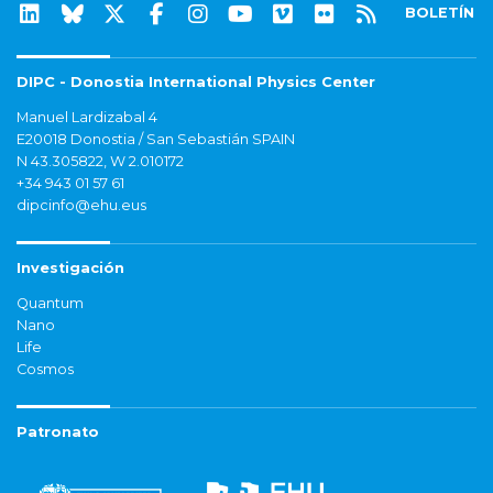
BOLETÍN
DIPC - Donostia International Physics Center
Manuel Lardizabal 4
E20018 Donostia / San Sebastián SPAIN
N 43.305822, W 2.010172
+34 943 01 57 61
dipcinfo@ehu.eus
Investigación
Quantum
Nano
Life
Cosmos
Patronato