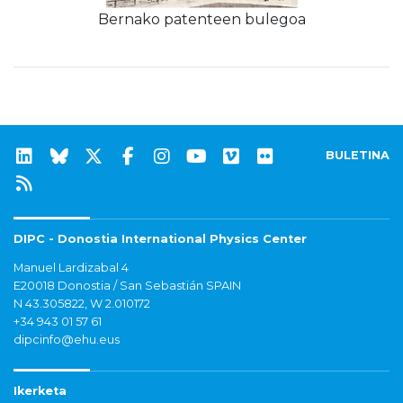
Bernako patenteen bulegoa
BULETINA
DIPC - Donostia International Physics Center
Manuel Lardizabal 4
E20018 Donostia / San Sebastián SPAIN
N 43.305822, W 2.010172
+34 943 01 57 61
dipcinfo@ehu.eus
Ikerketa