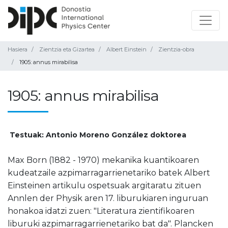
Hasiera
Zientzia eta Gizartea
Albert Einstein
Zientzia-obra
1905: annus mirabilisa
1905: annus mirabilisa
Testuak: Antonio Moreno González doktorea
Max Born (1882 - 1970) mekanika kuantikoaren
kudeatzaile azpimarragarrienetariko batek Albert
Einsteinen artikulu ospetsuak argitaratu zituen
Annlen der Physik aren 17. liburukiaren inguruan
honakoa idatzi zuen: "Literatura zientifikoaren
liburuki azpimarragarrienetariko bat da". Plancken