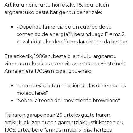
Artikulu horiei urte horretako 18. liburukien
argitaratuko beste bat gehitu behar zaie:
¿Depende la inercia de un cuerpo de su
contenido de energía?", beranduago E = mc 2
bezala idatziko den formulara iristen da bertan.
Eta azkenik, 1906an, beste bi artikulu argitaratu
ziren, aurrekoak osatzen zituztenak eta Einsteinek
Annalen era 1905ean bidali zituenak:
"Una nueva determinación de las dimensiones
moleculares"
"Sobre la teoría del movimiento browniano"
Fisikaren garapenean 26 urteko gazte haren
artikuluek izan duten garrantziak justifikatzen du
1905. urtea bere "annus mirabilis" gisa hartzea,