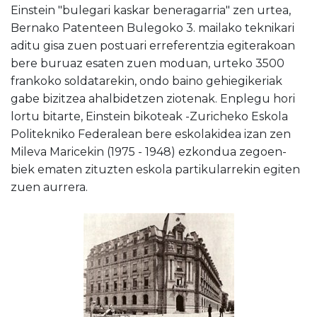
Einstein "bulegari kaskar beneragarria" zen urtea,
Bernako Patenteen Bulegoko 3. mailako teknikari
aditu gisa zuen postuari erreferentzia egiterakoan
bere buruaz esaten zuen moduan, urteko 3500
frankoko soldatarekin, ondo baino gehiegikeriak
gabe bizitzea ahalbidetzen ziotenak. Enplegu hori
lortu bitarte, Einstein bikoteak -Zuricheko Eskola
Politekniko Federalean bere eskolakidea izan zen
Mileva Maricekin (1975 - 1948) ezkondua zegoen-
biek ematen zituzten eskola partikularrekin egiten
zuen aurrera.