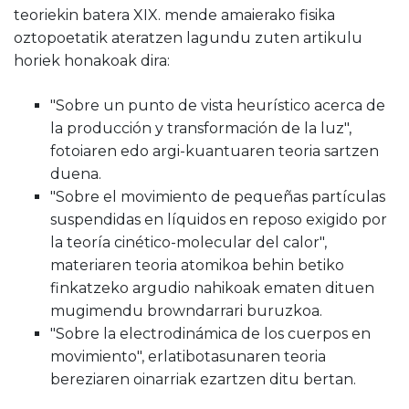
teoriekin batera XIX. mende amaierako fisika
oztopoetatik ateratzen lagundu zuten artikulu
horiek honakoak dira:
"Sobre un punto de vista heurístico acerca de
la producción y transformación de la luz",
fotoiaren edo argi-kuantuaren teoria sartzen
duena.
"Sobre el movimiento de pequeñas partículas
suspendidas en líquidos en reposo exigido por
la teoría cinético-molecular del calor",
materiaren teoria atomikoa behin betiko
finkatzeko argudio nahikoak ematen dituen
mugimendu browndarrari buruzkoa.
"Sobre la electrodinámica de los cuerpos en
movimiento", erlatibotasunaren teoria
bereziaren oinarriak ezartzen ditu bertan.