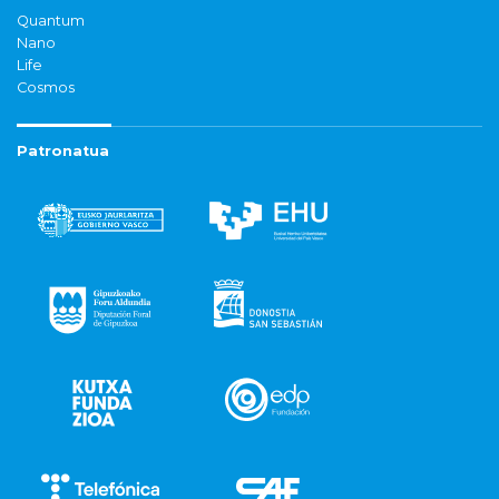
Quantum
Nano
Life
Cosmos
Patronatua