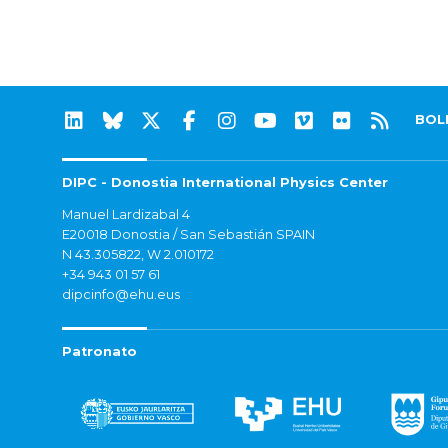
BOL
DIPC - Donostia International Physics Center
Manuel Lardizabal 4
E20018 Donostia / San Sebastián SPAIN
N 43.305822, W 2.010172
+34 943 01 57 61
dipcinfo@ehu.eus
Patronato