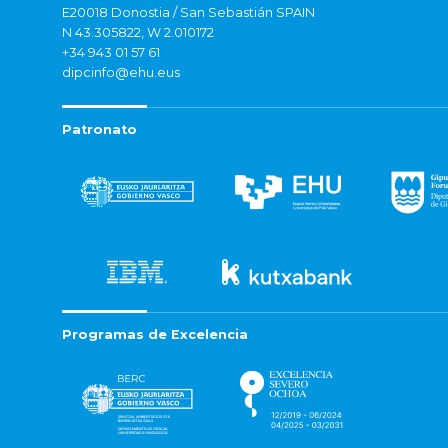
E20018 Donostia / San Sebastián SPAIN
N 43.305822, W 2.010172
+34 943 01 57 61
dipcinfo@ehu.eus
Patronato
Programas de Excelencia