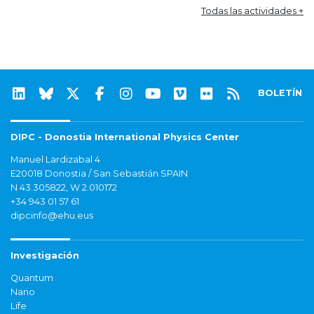
Todas las actividades +
BOLETÍN
DIPC - Donostia International Physics Center
Manuel Lardizabal 4
E20018 Donostia / San Sebastián SPAIN
N 43.305822, W 2.010172
+34 943 01 57 61
dipcinfo@ehu.eus
Investigación
Quantum
Nano
Life