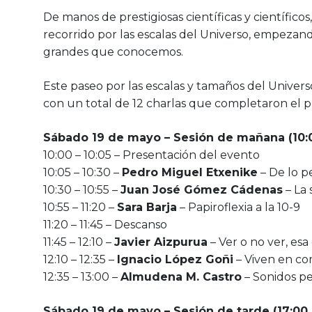
De manos de prestigiosas científicas y científico
recorrido por las escalas del Universo, empezan
grandes que conocemos.
Este paseo por las escalas y tamaños del Univer
con un total de 12 charlas que completaron el 
Sábado 19 de mayo – Sesión de mañana (10:0
10:00 – 10:05 – Presentación del evento
10:05 – 10:30 –
Pedro Miguel Etxenike
– De lo p
10:30 – 10:55 –
Juan José Gómez Cádenas
– La 
10:55 – 11:20 –
Sara Barja
– Papiroflexia a la 10-9
11:20 – 11:45 – Descanso
11:45 – 12:10 –
Javier Aizpurua
– Ver o no ver, esa
12:10 – 12:35 –
Ignacio López Goñi
– Viven en co
12:35 – 13:00 –
Almudena M. Castro
– Sonidos p
Sábado 19 de mayo – Sesión de tarde (17:00 