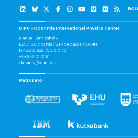
BOL
DIPC - Donostia International Physics Center
Manuel Lardizabal 4
E20018 Donostia / San Sebastián SPAIN
N 43.305822, W 2.010172
+34 943 01 57 61
dipcinfo@ehu.eus
Patronato