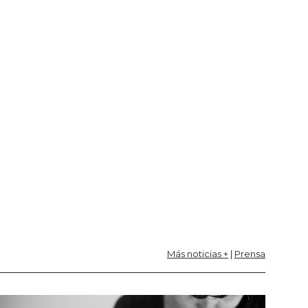
Más noticias +
|
Prensa