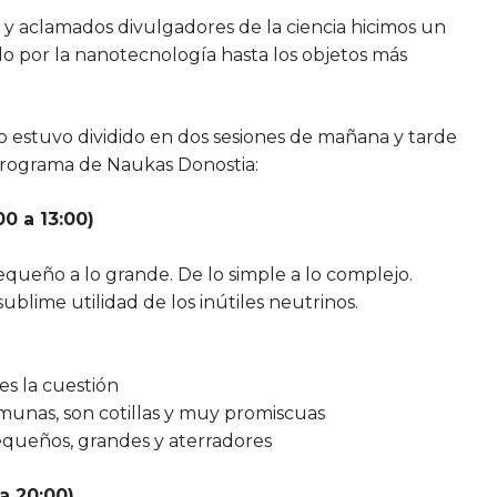
s, y aclamados divulgadores de la ciencia hicimos un
do por la nanotecnología hasta los objetos más
so estuvo dividido en dos sesiones de mañana y tarde
programa de Naukas Donostia:
0 a 13:00)
equeño a lo grande. De lo simple a lo complejo.
sublime utilidad de los inútiles neutrinos.
 es la cuestión
munas, son cotillas y muy promiscuas
equeños, grandes y aterradores
a 20:00)