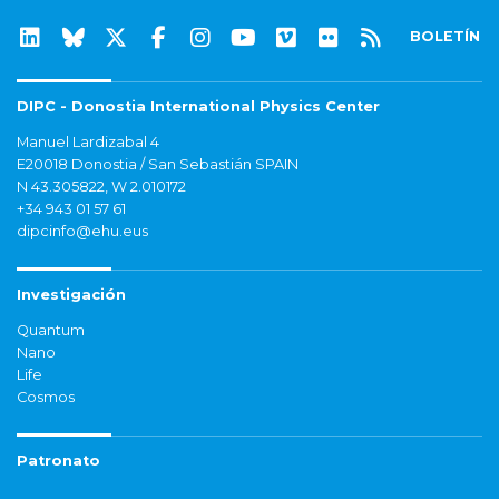
BOLETÍN
DIPC - Donostia International Physics Center
Manuel Lardizabal 4
E20018 Donostia / San Sebastián SPAIN
N 43.305822, W 2.010172
+34 943 01 57 61
dipcinfo@ehu.eus
Investigación
Quantum
Nano
Life
Cosmos
Patronato