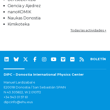
Ciencia y Ajedrez
nanoKOMIK
Naukas Donostia
Kimikoteka
Todas las actividades +
BOLETÍN
DIPC - Donostia International Physics Center
Manuel Lardizabal 4
E20018 Donostia / San Sebastián SPAIN
N 43.305822, W 2.010172
+34 943 01 57 61
dipcinfo@ehu.eus