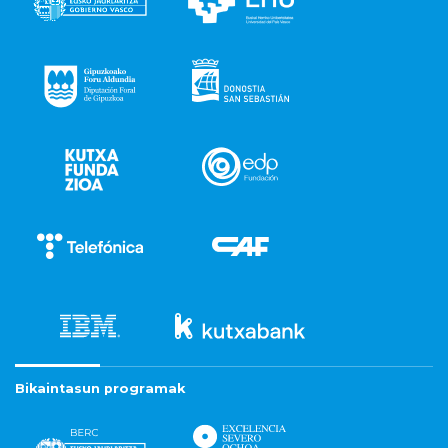
Bikaintasun programak