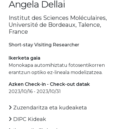
Angela Dellai
Institut des Sciences Moléculaires,
Université de Bordeaux, Talence,
France
Short-stay Visiting Researcher
Ikerketa gaia
Monokapa automihiztatu fotosentikorren
erantzun optiko ez-lineala modelizatzea.
Azken Check-in - Check-out datak
2023/10/16 - 2023/10/31
Zuzendaritza eta kudeaketa
DIPC Kideak