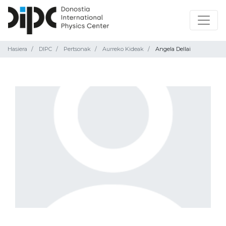
Hasiera
DIPC
Pertsonak
Aurreko Kideak
Angela Dellai