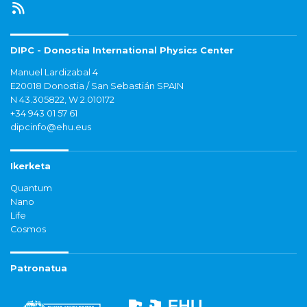
DIPC - Donostia International Physics Center
Manuel Lardizabal 4
E20018 Donostia / San Sebastián SPAIN
N 43.305822, W 2.010172
+34 943 01 57 61
dipcinfo@ehu.eus
Ikerketa
Quantum
Nano
Life
Cosmos
Patronatua