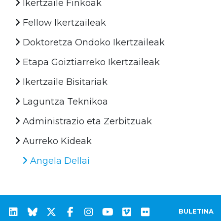
Ikertzaile Finkoak
Fellow Ikertzaileak
Doktoretza Ondoko Ikertzaileak
Etapa Goiztiarreko Ikertzaileak
Ikertzaile Bisitariak
Laguntza Teknikoa
Administrazio eta Zerbitzuak
Aurreko Kideak
Angela Dellai
BULETINA