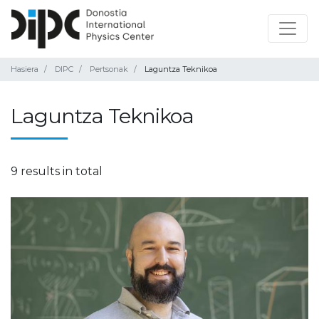
Hasiera
DIPC
Pertsonak
Laguntza Teknikoa
Laguntza Teknikoa
9 results in total