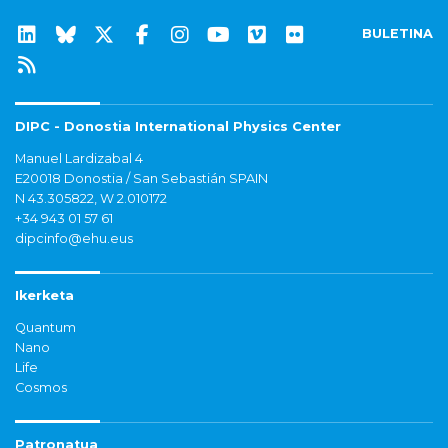
BULETINA
DIPC - Donostia International Physics Center
Manuel Lardizabal 4
E20018 Donostia / San Sebastián SPAIN
N 43.305822, W 2.010172
+34 943 01 57 61
dipcinfo@ehu.eus
Ikerketa
Quantum
Nano
Life
Cosmos
Patronatua