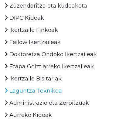
Zuzendaritza eta kudeaketa
DIPC Kideak
Ikertzaile Finkoak
Fellow Ikertzaileak
Doktoretza Ondoko Ikertzaileak
Etapa Goiztiarreko Ikertzaileak
Ikertzaile Bisitariak
Laguntza Teknikoa
Administrazio eta Zerbitzuak
Aurreko Kideak