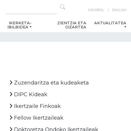
ESPAÑOL
ENGLISH
IKERKETA-
ZIENTZIA ETA
AKTUALITATEA
IBILBIDEA
GIZARTEA
Zuzendaritza eta kudeaketa
DIPC Kideak
Ikertzaile Finkoak
Fellow Ikertzaileak
Doktoretza Ondoko Ikertzaileak