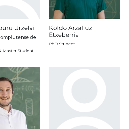
uru Urzelai
Koldo Arzalluz
Etxeberria
Complutense de
)
PhD Student
& Master Student