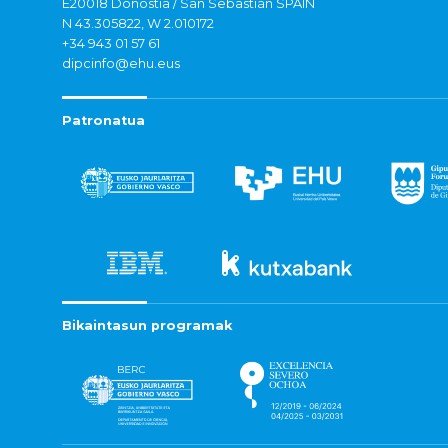
E20018 Donostia / San Sebastián SPAIN
N 43.305822, W 2.010172
+34 943 01 57 61
dipcinfo@ehu.eus
Patronatua
Bikaintasun programak