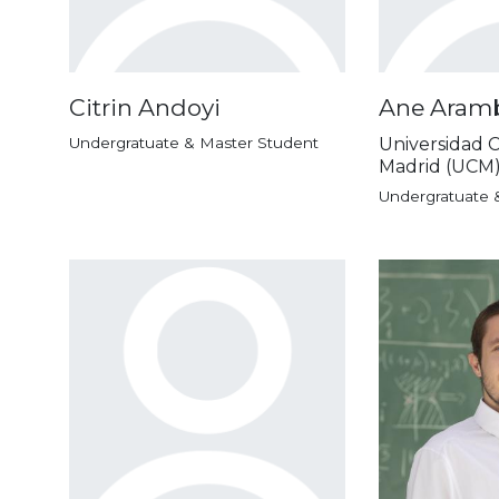
Citrin Andoyi
Ane Aramb
Undergratuate & Master Student
Universidad 
Madrid (UCM
Undergratuate 