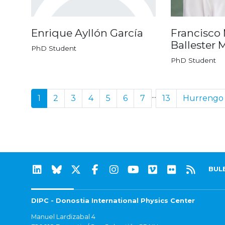
Enrique Ayllón García
Francisco
Ballester 
PhD Student
PhD Student
...
1
2
3
4
5
6
7
13
Hurrengo
BUL
DIPC - Donostia International Physics Center
Manuel Lardizabal 4