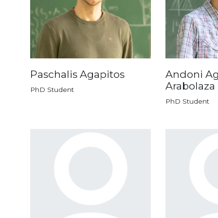
Paschalis Agapitos
Andoni Ag
Arabolaza
PhD Student
PhD Student