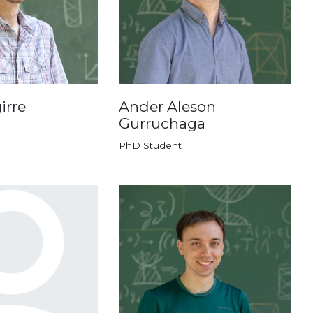
irre
Ander Aleson
Gurruchaga
PhD Student