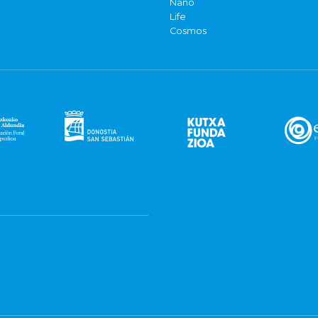
Nano
Life
Cosmos