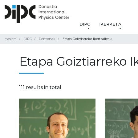
DIPC
IKERKETA
Hasiera
DIPC
Pertsonak
Etapa Goiztiarreko Ikertzaileak
Etapa Goiztiarreko I
111 results in total