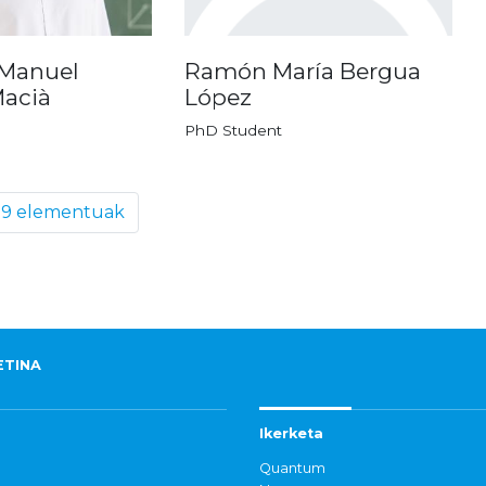
 Manuel
Ramón María Bergua
Macià
López
PhD Student
 9 elementuak
ETINA
Ikerketa
Quantum