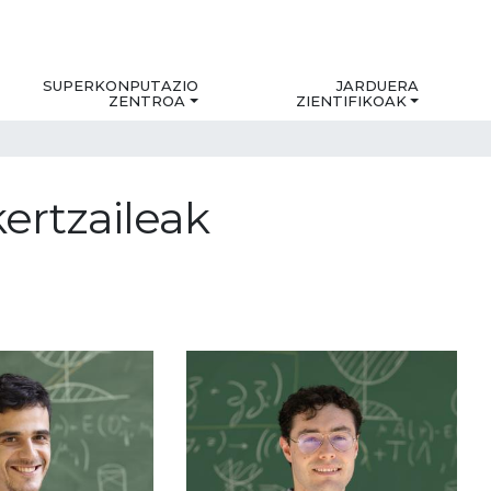
SUPERKONPUTAZIO
JARDUERA
ZENTROA
ZIENTIFIKOAK
kertzaileak