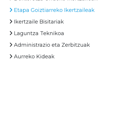
Etapa Goiztiarreko Ikertzaileak
Ikertzaile Bisitariak
Laguntza Teknikoa
Administrazio eta Zerbitzuak
Aurreko Kideak