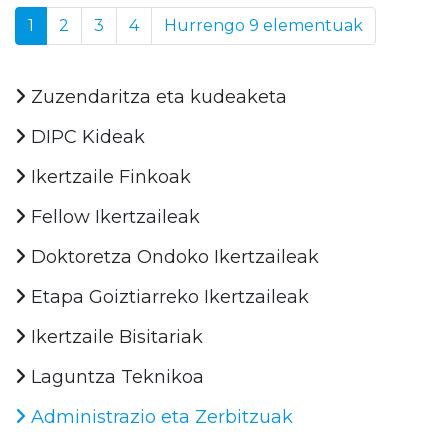
1
2
3
4
Hurrengo 9 elementuak
Zuzendaritza eta kudeaketa
DIPC Kideak
Ikertzaile Finkoak
Fellow Ikertzaileak
Doktoretza Ondoko Ikertzaileak
Etapa Goiztiarreko Ikertzaileak
Ikertzaile Bisitariak
Laguntza Teknikoa
Administrazio eta Zerbitzuak