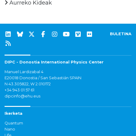
Aurreko Kideak
BULETINA
DIPC - Donostia International Physics Center
Manuel Lardizabal 4
E20018 Donostia / San Sebastián SPAIN
N 43.305822, W 2.010172
+34 943 01 57 61
dipcinfo@ehu.eus
Ikerketa
Quantum
Nano
Life