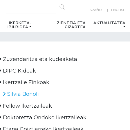
ESPAÑOL
ENGLISH
IKERKETA-
ZIENTZIA ETA
AKTUALITATEA
IBILBIDEA
GIZARTEA
Zuzendaritza eta kudeaketa
DIPC Kideak
Ikertzaile Finkoak
Silvia Bonoli
Fellow Ikertzaileak
Doktoretza Ondoko Ikertzaileak
Etapa Goiztiarreko Ikertzaileak