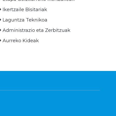
Ikertzaile Bisitariak
Laguntza Teknikoa
Administrazio eta Zerbitzuak
Aurreko Kideak