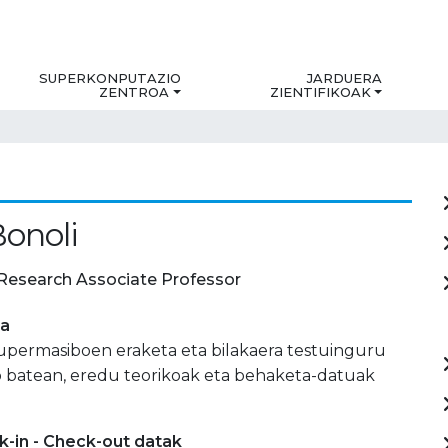
SUPERKONPUTAZIO
JARDUERA
ZENTROA
ZIENTIFIKOAK
Bonoli
Research Associate Professor
ia
supermasiboen eraketa eta bilakaera testuinguru
 batean, eredu teorikoak eta behaketa-datuak
-in - Check-out datak