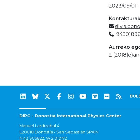
2023/09/01 -
Kontaktura
silvia.bon
9430189
Aurreko eg
2 (2018(e)an
BUL
DIPC - Donostia International Physics Center
Manuel Lardizabal 4
E20018 Donostia / San Sebastián SPAIN
N 43.305822, W 2.010172