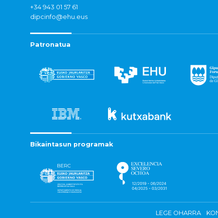
+34 943 01 57 61
dipcinfo@ehu.eus
Patronatua
Bikaintasun programak
LEGE OHARRA
KON