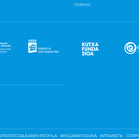
Cosmos
TRATATZAILEAREN PROFILA
IRISGARRITASUNA
INTRANETA
CORP