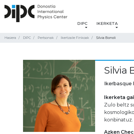
DIPC
IKERKETA
Hasiera
DIPC
Pertsonak
Ikertzaile Finkoak
Silvia Bonoli
Silvia 
Ikerbasque 
Ikerketa ga
Zulo beltz 
kosmologiko
konbinatuz.
Azken Check