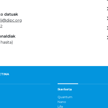
ko datuak
oli@dipc.org
62
onaldiak
 hasita)
ETINA
Ikerketa
Quantum
Nano
Life