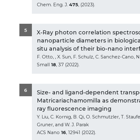
Chem. Eng. J.
475
, (2023).
5
X-Ray photon correlation spectro
nanoparticle diameters in biologic
situ analysis of their bio-nano inte
F. Otto, , X. Sun, F. Schulz, C. Sanchez-Cano, N
Small
18
, 37 (2022).
6
Size- and ligand-dependent transpo
Matricariachamomilla as demonstr
ray fluorescence imaging
Y. Liu, C. Kornig, B. Qi, O. Schmutzler, T. Stauf
Gruner, and W. J. Parak
ACS Nano
16
, 12941 (2022).