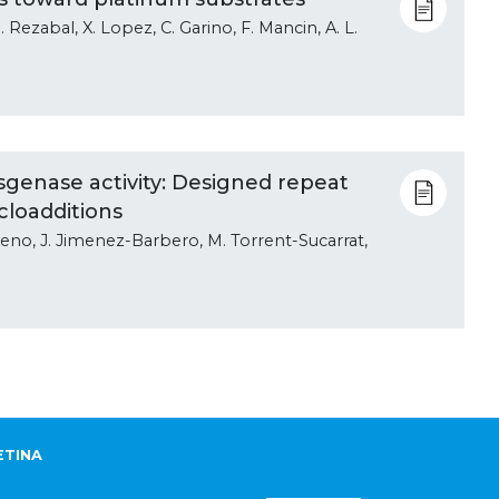
Rezabal, X. Lopez, C. Garino, F. Mancin, A. L.
sgenase activity: Designed repeat
ycloadditions
imeno, J. Jimenez-Barbero, M. Torrent-Sucarrat,
ETINA