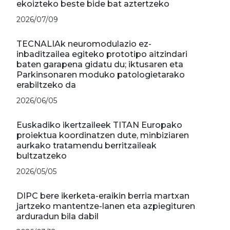
ekoizteko beste bide bat aztertzeko
2026/07/09
TECNALIAk neuromodulazio ez-
inbaditzailea egiteko prototipo aitzindari
baten garapena gidatu du; iktusaren eta
Parkinsonaren moduko patologietarako
erabiltzeko da
2026/06/05
Euskadiko ikertzaileek TITAN Europako
proiektua koordinatzen dute, minbiziaren
aurkako tratamendu berritzaileak
bultzatzeko
2026/05/05
DIPC bere ikerketa-eraikin berria martxan
jartzeko mantentze-lanen eta azpiegituren
arduradun bila dabil