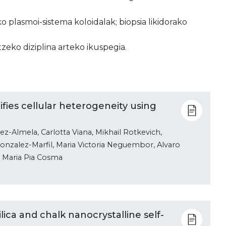
ko plasmoi-sistema koloidalak; biopsia likidorako
eko diziplina arteko ikuspegia.
fies cellular heterogeneity using
z-Almela, Carlotta Viana, Mikhail Rotkevich,
onzalez-Marfil, Maria Victoria Neguembor, Alvaro
d Maria Pia Cosma
ilica and chalk nanocrystalline self-