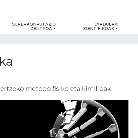
SUPERKONPUTAZIO
JARDUERA
ZENTROA
ZIENTIFIKOAK
ika
ertzeko metodo fisiko eta kimikoak