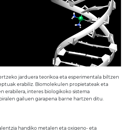
rtzeko jarduera teorikoa eta esperimentala biltzen
zeptuak erabiliz. Biomolekulen propietateak eta
erabilera, interes biologikoko sistema
 biralen gailuen garapena barne hartzen ditu.
alentzia handiko metalen eta oxigeno- eta