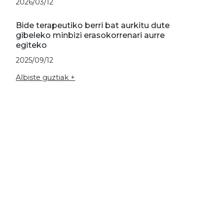
2026/03/12
Bide terapeutiko berri bat aurkitu dute
gibeleko minbizi erasokorrenari aurre
egiteko
2025/09/12
Albiste guztiak +