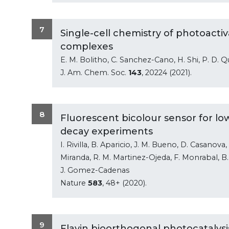
7
Single-cell chemistry of photoacti
complexes
E. M. Bolitho, C. Sanchez-Cano, H. Shi, P. D. Qu
J. Am. Chem. Soc.
143
, 20224 (2021).
8
Fluorescent bicolour sensor for l
decay experiments
I. Rivilla, B. Aparicio, J. M. Bueno, D. Casanova,
Miranda, R. M. Martinez-Ojeda, F. Monrabal, B. O
J. Gomez-Cadenas
Nature
583
, 48+ (2020).
9
Flavin bioorthogonal photocatalys