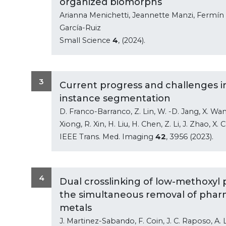
organized biomorphs
Arianna Menichetti, Jeannette Manzi, Fermín
García-Ruiz
Small Science
4
, (2024).
3
Current progress and challenges i
instance segmentation
D. Franco-Barranco, Z. Lin, W. -D. Jang, X. Wang
Xiong, R. Xin, H. Liu, H. Chen, Z. Li, J. Zhao, X.
IEEE Trans. Med. Imaging
42
, 3956 (2023).
4
Dual crosslinking of low-methoxyl
the simultaneous removal of pharm
metals
J. Martinez-Sabando, F. Coin, J. C. Raposo, A. L