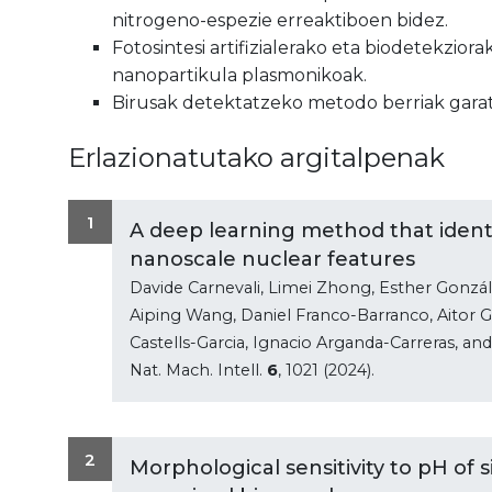
nitrogeno-espezie erreaktiboen bidez.
Fotosintesi artifizialerako eta biodetekziora
nanopartikula plasmonikoak.
Birusak detektatzeko metodo berriak garatz
Erlazionatutako argitalpenak
1
A deep learning method that identi
nanoscale nuclear features
Davide Carnevali, Limei Zhong, Esther Gonzále
Aiping Wang, Daniel Franco-Barranco, Aitor G
Castells-Garcia, Ignacio Arganda-Carreras, an
Nat. Mach. Intell.
6
, 1021 (2024).
2
Morphological sensitivity to pH of s