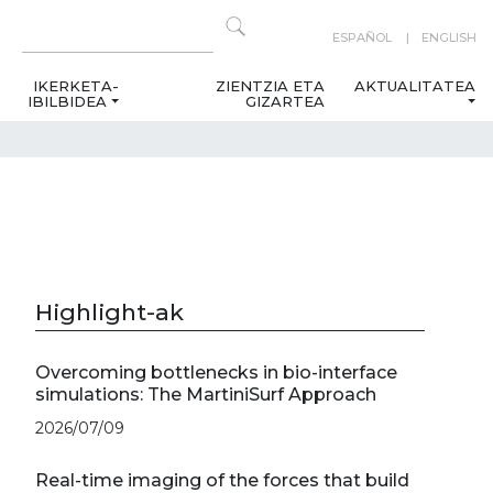
ESPAÑOL
ENGLISH
IKERKETA-
ZIENTZIA ETA
AKTUALITATEA
IBILBIDEA
GIZARTEA
Highlight-ak
Overcoming bottlenecks in bio-interface
simulations: The MartiniSurf Approach
2026/07/09
Real-time imaging of the forces that build