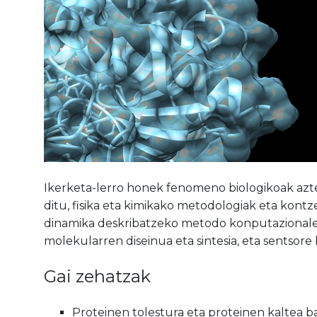
Ikerketa-lerro honek fenomeno biologikoak azte
ditu, fisika eta kimikako metodologiak eta kont
dinamika deskribatzeko metodo konputazionalen 
molekularren diseinua eta sintesia, eta sentsore
Gai zehatzak
Proteinen tolestura eta proteinen kaltea b