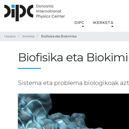
DIPC
IKERKETA
Hasiera
Ikerketa
Biofisika eta Biokimika
Biofisika eta Biokim
Sistema eta problema biologikoak azt