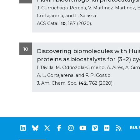
J. Gurruchaga-Pereda, V. Martinez-Martinez, E. 
Cortajarena, and L. Salassa
ACS Catal.
10
, 187 (2020).
10
Discovering biomolecules with Hui
proteins as biocatalysts for (3+2) c
I. Rivilla, M. Odriozola-Gimeno, A. Aires, A. G
A. L. Cortajarena, and F. P. Cossio
J. Am. Chem. Soc.
142
, 762 (2020).
BUL