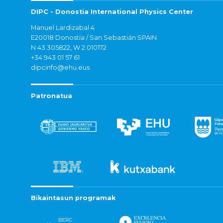
DIPC - Donostia International Physics Center
Manuel Lardizabal 4
E20018 Donostia / San Sebastián SPAIN
N 43.305822, W 2.010172
+34 943 01 57 61
dipcinfo@ehu.eus
Patronatua
Bikaintasun programak