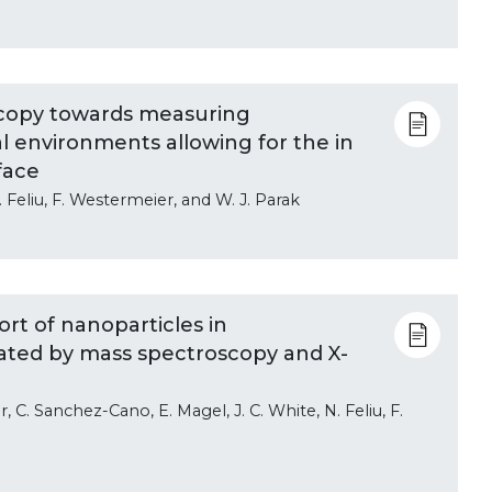
scopy towards measuring
al environments allowing for the in
rface
. Feliu, F. Westermeier, and W. J. Parak
rt of nanoparticles in
ated by mass spectroscopy and X-
er, C. Sanchez-Cano, E. Magel, J. C. White, N. Feliu, F.