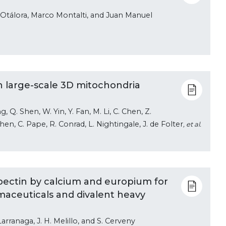
 Otálora, Marco Montalti, and Juan Manuel
n large-scale 3D mitochondria
, Q. Shen, W. Yin, Y. Fan, M. Li, C. Chen, Z.
 Chen, C. Pape, R. Conrad, L. Nightingale, J. de Folter
, et al.
 pectin by calcium and europium for
aceuticals and divalent heavy
arranaga, J. H. Melillo, and S. Cerveny