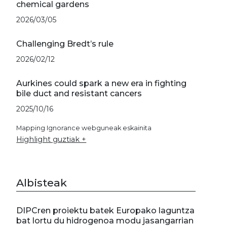
chemical gardens
2026/03/05
Challenging Bredt’s rule
2026/02/12
Aurkines could spark a new era in fighting
bile duct and resistant cancers
2025/10/16
Mapping Ignorance webguneak eskainita
Highlight guztiak +
Albisteak
DIPCren proiektu batek Europako laguntza
bat lortu du hidrogenoa modu jasangarrian