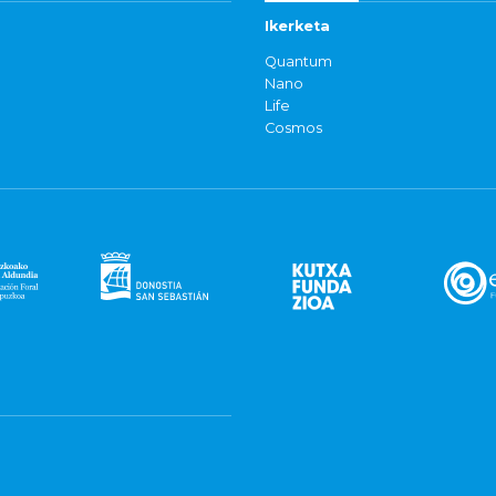
Ikerketa
Quantum
Nano
Life
Cosmos