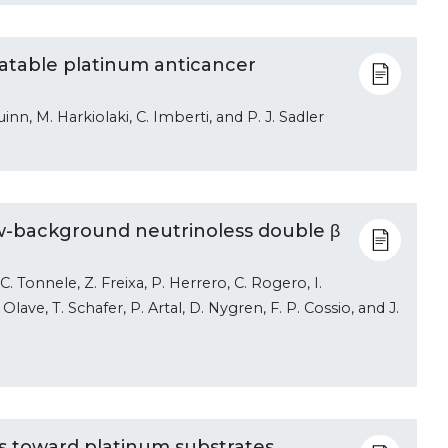
vatable platinum anticancer
inn, M. Harkiolaki, C. Imberti, and P. J. Sadler
ow-background neutrinoless double β
 C. Tonnele, Z. Freixa, P. Herrero, C. Rogero, I.
lave, T. Schafer, P. Artal, D. Nygren, F. P. Cossio, and J.
is toward platinum substrates