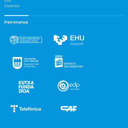
Life
Cosmos
Patronatua