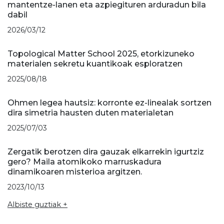
mantentze-lanen eta azpiegituren arduradun bila
dabil
2026/03/12
Topological Matter School 2025, etorkizuneko
materialen sekretu kuantikoak esploratzen
2025/08/18
Ohmen legea hautsiz: korronte ez-linealak sortzen
dira simetria hausten duten materialetan
2025/07/03
Zergatik berotzen dira gauzak elkarrekin igurtziz
gero? Maila atomikoko marruskadura
dinamikoaren misterioa argitzen.
2023/10/13
Albiste guztiak +