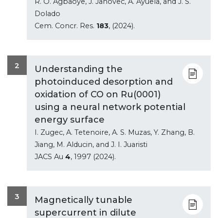
R. O. Agbaoye, J. Janovec, A. Ayuela, and J. S.
Dolado
Cem. Concr. Res.
183
, (2024).
2
Understanding the
photoinduced desorption and
oxidation of CO on Ru(0001)
using a neural network potential
energy surface
I. Zugec, A. Tetenoire, A. S. Muzas, Y. Zhang, B.
Jiang, M. Alducin, and J. I. Juaristi
JACS Au
4
, 1997 (2024).
3
Magnetically tunable
supercurrent in dilute