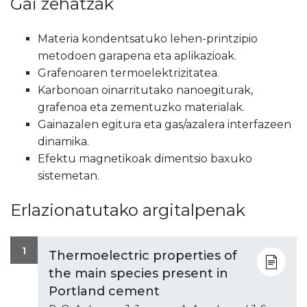
Gai zehatzak
Materia kondentsatuko lehen-printzipio
metodoen garapena eta aplikazioak.
Grafenoaren termoelektrizitatea.
Karbonoan oinarritutako nanoegiturak,
grafenoa eta zementuzko materialak.
Gainazalen egitura eta gas/azalera interfazeen
dinamika.
Efektu magnetikoak dimentsio baxuko
sistemetan.
Erlazionatutako argitalpenak
1
Thermoelectric properties of
the main species present in
Portland cement