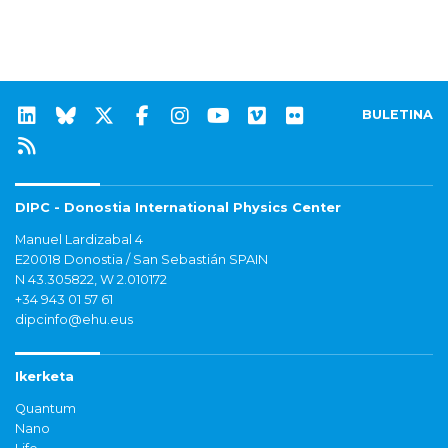
BULETINA
DIPC - Donostia International Physics Center
Manuel Lardizabal 4
E20018 Donostia / San Sebastián SPAIN
N 43.305822, W 2.010172
+34 943 01 57 61
dipcinfo@ehu.eus
Ikerketa
Quantum
Nano