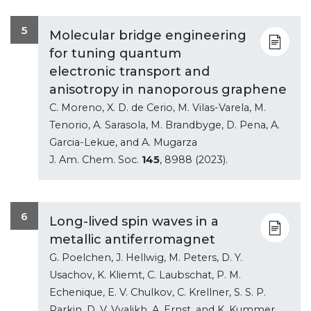
5
Molecular bridge engineering
for tuning quantum
electronic transport and
anisotropy in nanoporous graphene
C. Moreno, X. D. de Cerio, M. Vilas-Varela, M.
Tenorio, A. Sarasola, M. Brandbyge, D. Pena, A.
Garcia-Lekue, and A. Mugarza
J. Am. Chem. Soc.
145
, 8988 (2023).
6
Long-lived spin waves in a
metallic antiferromagnet
G. Poelchen, J. Hellwig, M. Peters, D. Y.
Usachov, K. Kliemt, C. Laubschat, P. M.
Echenique, E. V. Chulkov, C. Krellner, S. S. P.
Parkin, D. V. Vyalikh, A. Ernst, and K. Kummer