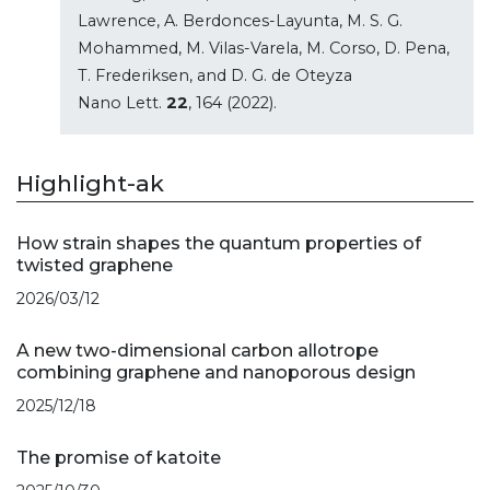
Lawrence, A. Berdonces-Layunta, M. S. G.
Mohammed, M. Vilas-Varela, M. Corso, D. Pena,
T. Frederiksen, and D. G. de Oteyza
Nano Lett.
22
, 164 (2022).
Highlight-ak
How strain shapes the quantum properties of
twisted graphene
2026/03/12
A new two-dimensional carbon allotrope
combining graphene and nanoporous design
2025/12/18
The promise of katoite