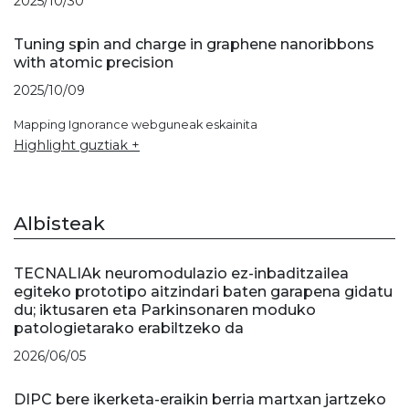
2025/10/30
Tuning spin and charge in graphene nanoribbons
with atomic precision
2025/10/09
Mapping Ignorance webguneak eskainita
Highlight guztiak +
Albisteak
TECNALIAk neuromodulazio ez-inbaditzailea
egiteko prototipo aitzindari baten garapena gidatu
du; iktusaren eta Parkinsonaren moduko
patologietarako erabiltzeko da
2026/06/05
DIPC bere ikerketa-eraikin berria martxan jartzeko