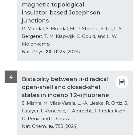
magnetic topological
insulator-based Josephson
junctions
P. Mandal, S. Mondal, M. P. Stehno, S. Ilic, F. S.
Bergeret, T. M. Klapwijk, C. Gould, and L. W.
Molenkamp
Nat. Phys.
20
, 11223 (2024).
4
Bistability between π-diradical
open-shell and closed-shell
states in indeno[1,2-α]fluorene
S. Mishra, M. Vilas-Varela, L. -A. Lieske, R. Ortiz, S.
Fatayer, I. Roncevic, F. Albrecht, T. Frederiksen,
D. Pena, and L. Gross
Nat. Chem.
16
, 755 (2024).