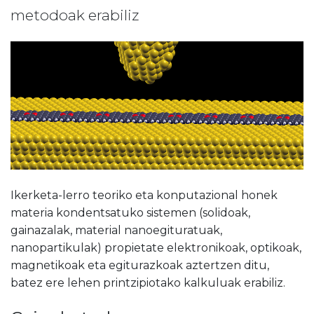
metodoak erabiliz
Ikerketa-lerro teoriko eta konputazional honek
materia kondentsatuko sistemen (solidoak,
gainazalak, material nanoegituratuak,
nanopartikulak) propietate elektronikoak, optikoak,
magnetikoak eta egiturazkoak aztertzen ditu,
batez ere lehen printzipiotako kalkuluak erabiliz.