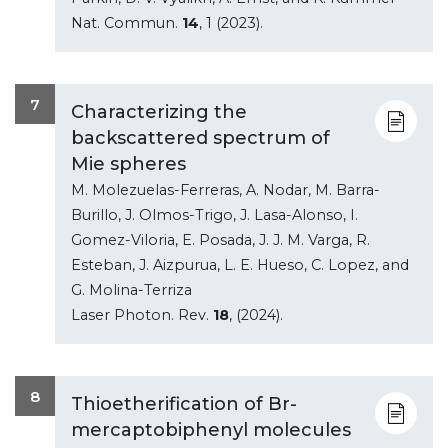
Nat. Commun.
14
, 1 (2023).
7
Characterizing the
backscattered spectrum of
Mie spheres
M. Molezuelas-Ferreras, A. Nodar, M. Barra-
Burillo, J. Olmos-Trigo, J. Lasa-Alonso, I.
Gomez-Viloria, E. Posada, J. J. M. Varga, R.
Esteban, J. Aizpurua, L. E. Hueso, C. Lopez, and
G. Molina-Terriza
Laser Photon. Rev.
18
, (2024).
8
Thioetherification of Br-
mercaptobiphenyl molecules