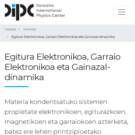
Hasiera
Ikerketa
Egitura Elektronikoa, Garraio Elektronikoa eta Gainazal-dinamika
Egitura Elektronikoa, Garraio
Elektronikoa eta Gainazal-
dinamika
Materia kondentsatuko sistemen
propietate elektronikoen, egiturazkoen,
magnetikoen eta garraiokoen azterketa,
batez ere lehen printzipioetako