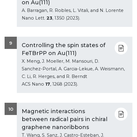
on Au(111)
A. Barragan, R. Robles, L. Vitali, and N. Lorente
Nano Lett.
23
, 1350 (2023).
9
Controlling the spin states of
FeTBrPP on Au(111)
X. Meng, J. Moeller, M. Mansouri, D.
Sanchez-Portal, A. Garcia-Lekue, A. Weismann,
C. Li, R. Herges, and R. Berndt
ACS Nano
17
, 1268 (2023).
10
Magnetic interactions
between radical pairs in chiral
graphene nanoribbons
T. Wang, S. Sanz, J. Castro-Esteban, J.