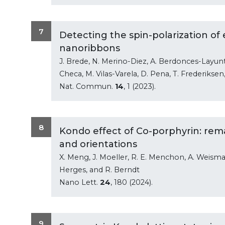
7
Detecting the spin-polarization of
nanoribbons
J. Brede, N. Merino-Diez, A. Berdonces-Layunt
Checa, M. Vilas-Varela, D. Pena, T. Frederiksen,
Nat. Commun.
14
, 1 (2023).
8
Kondo effect of Co-porphyrin: remar
and orientations
X. Meng, J. Moeller, R. E. Menchon, A. Weisma
Herges, and R. Berndt
Nano Lett.
24
, 180 (2024).
9