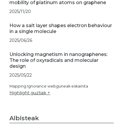
mobility of platinum atoms on graphene
2025/11/20
How a salt layer shapes electron behaviour
in a single molecule
2025/06/26
Unlocking magnetism in nanographenes:
The role of oxyradicals and molecular
design
2025/05/22
Mapping Ignorance webguneak eskainita
Highlight guztiak +
Albisteak