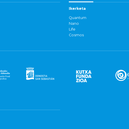
Ikerketa
Quantum
Nano
Life
Cosmos