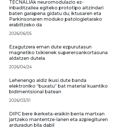
TECNALIAk neuromodulazio ez-
inbaditzailea egiteko prototipo aitzindari
baten garapena gidatu du; iktusaren eta
Parkinsonaren moduko patologietarako
erabiltzeko da
2026/06/05
Ezagutzera eman dute ezpurutasun
magnetiko txikienek supereroankortasuna
aldatzen dutela
2026/04/24
Lehenengo aldiz ikusi dute banda
elektroniko “buxatu” bat material kuantiko
bidimentsional batean
2026/03/31
DIPC bere ikerketa-eraikin berria martxan
jartzeko mantentze-lanen eta azpiegituren
arduradun bila dabil