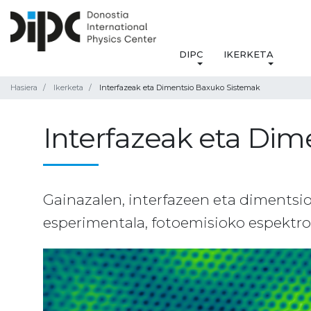
DIPC
IKERKETA
Hasiera
Ikerketa
Interfazeak eta Dimentsio Baxuko Sistemak
Interfazeak eta Di
Gainazalen, interfazeen eta dimentsi
esperimentala, fotoemisioko espektro