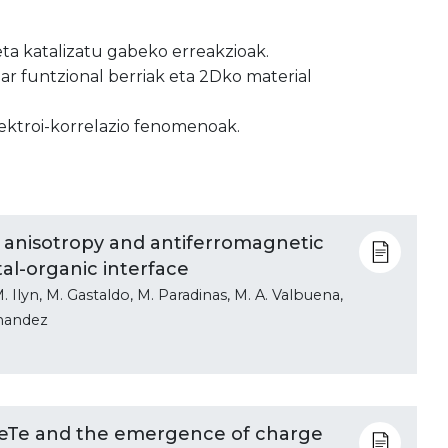
eta katalizatu gabeko erreakzioak.
 funtzional berriak eta 2Dko material
elektroi-korrelazio fenomenoak.
e anisotropy and antiferromagnetic
al-organic interface
 M. Ilyn, M. Gastaldo, M. Paradinas, M. A. Valbuena,
rnandez
bSeTe and the emergence of charge