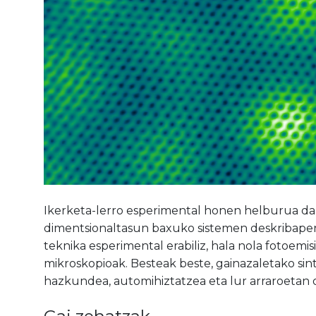
Ikerketa-lerro esperimental honen helburua da g
dimentsionaltasun baxuko sistemen deskribape
teknika esperimental erabiliz, hala nola fotoemi
mikroskopioak. Besteak beste, gainazaletako si
hazkundea, automihiztatzea eta lur arraroetan oi