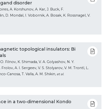
igand disorder
ubires, A. Korshunov, A. Kar, J. Buck, F.
in, D. Mondal, I. Vobornik, A. Bosak, K. Rossnagel, V.
gnetic topological insulators: Bi
als
 O. Filnov, K. Shimada, V. A. Golyashov, N. Y.
rolov, A. I. Sergeev, V. S. Stolyarov, V. M. Trontl, L.
anco-Canosa, T. Valla, A. M. Shikin
, et al.
nce in a two-dimensional Kondo