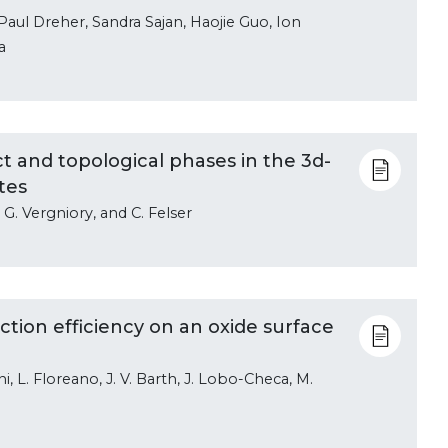
aul Dreher, Sandra Sajan, Haojie Guo, Ion
a
t and topological phases in the 3d-
tes
 G. Vergniory, and C. Felser
tion efficiency on an oxide surface
ni, L. Floreano, J. V. Barth, J. Lobo-Checa, M.