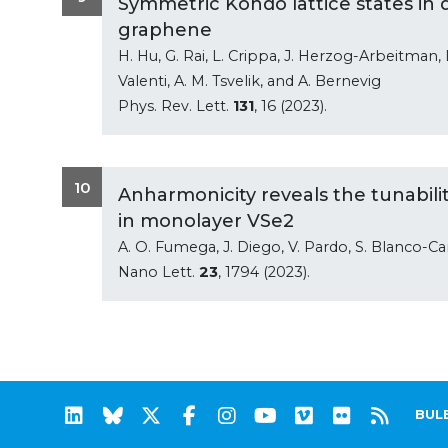
Symmetric Kondo lattice states in 
graphene
H. Hu, G. Rai, L. Crippa, J. Herzog-Arbeitman, 
Valenti, A. M. Tsvelik, and A. Bernevig
Phys. Rev. Lett.
131
, 16 (2023).
10
Anharmonicity reveals the tunabili
in monolayer VSe2
A. O. Fumega, J. Diego, V. Pardo, S. Blanco-Ca
Nano Lett.
23
, 1794 (2023).
BUL