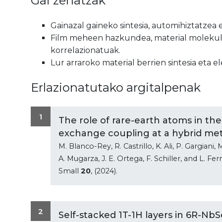
Gai zehatzak
Gainazal gaineko sintesia, automihiztatzea 
Film meheen hazkundea, material molekular
korrelazionatuak.
Lur arraroko material berrien sintesia eta 
Erlazionatutako argitalpenak
1
The role of rare-earth atoms in th
exchange coupling at a hybrid met
M. Blanco-Rey, R. Castrillo, K. Ali, P. Gargiani,
A. Mugarza, J. E. Ortega, F. Schiller, and L. Fe
Small
20
, (2024).
2
Self-stacked 1T-1H layers in 6R-N