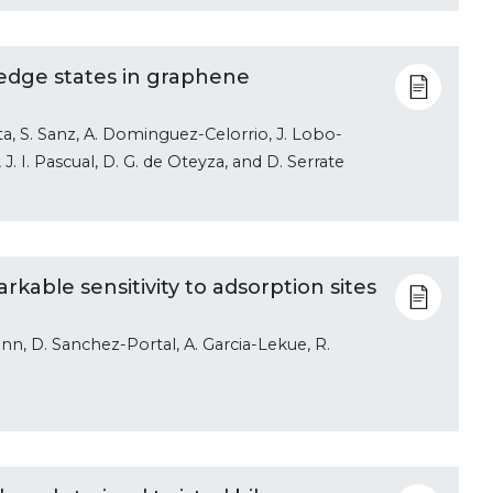
 edge states in graphene
a, S. Sanz, A. Dominguez-Celorrio, J. Lobo-
 J. I. Pascual, D. G. de Oteyza, and D. Serrate
kable sensitivity to adsorption sites
nn, D. Sanchez-Portal, A. Garcia-Lekue, R.