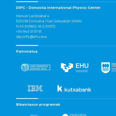
DIPC - Donostia International Physics Center
Manuel Lardizabal 4
E20018 Donostia / San Sebastián SPAIN
N 43.305822, W 2.010172
+34 943 01 57 61
dipcinfo@ehu.eus
Patronatua
Bikaintasun programak