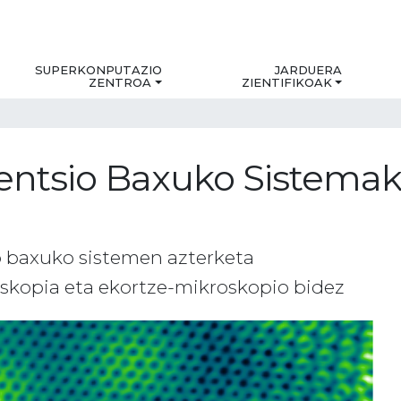
SUPERKONPUTAZIO
JARDUERA
ZENTROA
ZIENTIFIKOAK
mentsio Baxuko Sistema
o baxuko sistemen azterketa
skopia eta ekortze-mikroskopio bidez