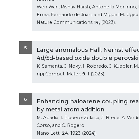
Wen Wan, Rishav Harsh, Antonella Meninno, P
Errea, Fernando de Juan, and Miguel M. Uged
Nature Communications
14
, (2023).
5
Large anomalous Hall, Nernst effec
4d/5d-based oxide double perovski
K. Samanta, J. Noky, I. Robredo, J. Kuebler, M.
npj Comput. Mater.
9
, 1 (2023).
6
Enhancing haloarene coupling reac
by metal atom addition
M. Abadia, I. Piquero-Zulaica, J. Brede, A. Verdi
Corso, and C. Rogero
Nano Lett.
24
, 1923 (2024).