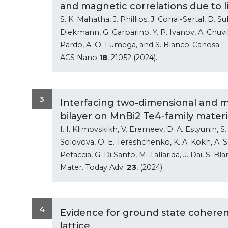
and magnetic correlations due to l
S. K. Mahatha, J. Phillips, J. Corral-Sertal, D. S
Diekmann, G. Garbarino, Y. P. Ivanov, A. Chuvil
Pardo, A. O. Fumega, and S. Blanco-Canosa
ACS Nano
18
, 21052 (2024).
3
Interfacing two-dimensional and ma
bilayer on MnBi2 Te4-family materi
I. I. Klimovskikh, V. Eremeev, D. A. Estyunin, S.
Solovova, O. E. Tereshchenko, K. A. Kokh, A. S. F
Petaccia, G. Di Santo, M. Tallarida, J. Dai, S. Bl
Mater. Today Adv.
23
, (2024).
4
Evidence for ground state cohere
lattice