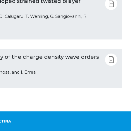
doped strained twisted bilayer
D. Calugaru, T. Wehling, G. Sangiovanni, R.
ty of the charge density wave orders
nosa, and I. Errea
ETINA