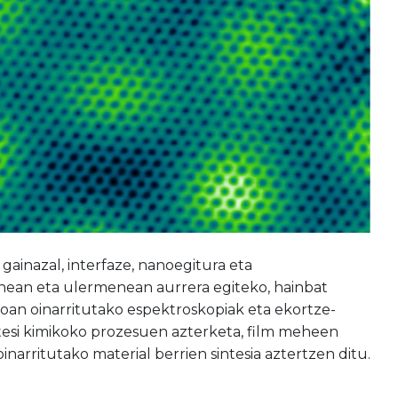
ainazal, interfaze, nanoegitura eta
nean eta ulermenean aurrera egiteko, hainbat
sioan oinarritutako espektroskopiak eta ekortze-
ntesi kimikoko prozesuen azterketa, film meheen
narritutako material berrien sintesia aztertzen ditu.