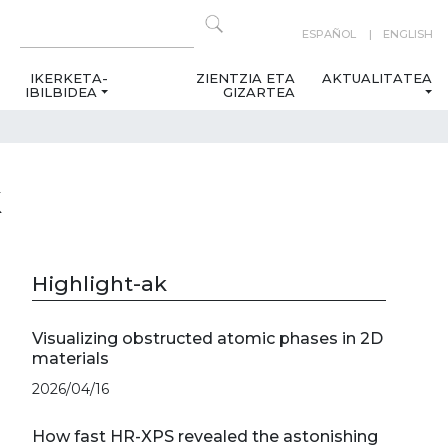
ESPAÑOL
ENGLISH
IKERKETA-
ZIENTZIA ETA
AKTUALITATEA
IBILBIDEA
GIZARTEA
k
Highlight-ak
Visualizing obstructed atomic phases in 2D
materials
2026/04/16
How fast HR-XPS revealed the astonishing