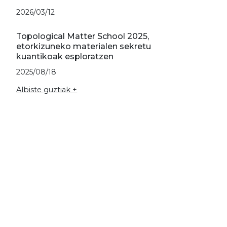
2026/03/12
Topological Matter School 2025,
etorkizuneko materialen sekretu
kuantikoak esploratzen
2025/08/18
Albiste guztiak +