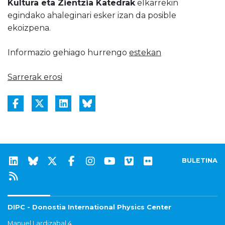
Kultura eta Zientzia Katedrak
elkarrekin
egindako ahaleginari esker izan da posible
ekoizpena.
Informazio gehiago hurrengo
estekan
Sarrerak erosi
BULETINA
DIPC - Donostia International Physics Center
Manuel Lardizabal 4