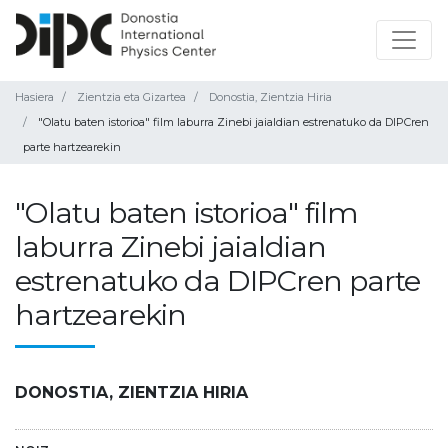
Hasiera
Zientzia eta Gizartea
Donostia, Zientzia Hiria
"Olatu baten istorioa" film laburra Zinebi jaialdian estrenatuko da DIPCren
parte hartzearekin
"Olatu baten istorioa" film
laburra Zinebi jaialdian
estrenatuko da DIPCren parte
hartzearekin
DONOSTIA, ZIENTZIA HIRIA