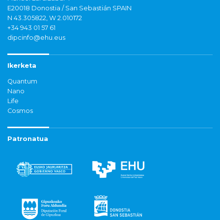
E20018 Donostia / San Sebastián SPAIN
N 43.305822, W 2.010172
+34 943 01 57 61
dipcinfo@ehu.eus
Ikerketa
Quantum
Nano
Life
Cosmos
Patronatua