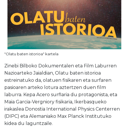
"Olatu baten istorioa" kartela
Zinebi Bilboko Dokumentalen eta Film Laburren
Nazioarteko Jaialdian, Olatu baten istorioa
estreinatuko da, olatuen fisikaren eta surfaren
pasioaren arteko lotura aztertzen duen film
laburra. Kepa Acero surflaria du protagonista, eta
Maia Garcia-Vergniory fisikaria, Ikerbasqueko
irakaslea Donostia International Physics Centerren
(DIPC) eta Alemaniako Max Planck Institutuko
kidea du laguntzaile.