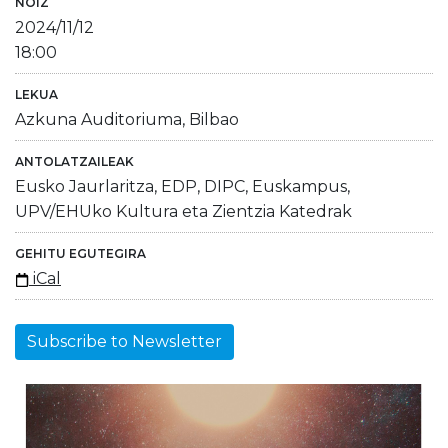
NOIZ
2024/11/12
18:00
LEKUA
Azkuna Auditoriuma, Bilbao
ANTOLATZAILEAK
Eusko Jaurlaritza, EDP, DIPC, Euskampus,
UPV/EHUko Kultura eta Zientzia Katedrak
GEHITU EGUTEGIRA
iCal
Subscribe to Newsletter