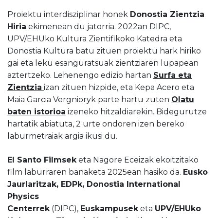
Proiektu interdisziplinar honek
Donostia Zientzia
Hiria
ekimenean du jatorria. 2022an DIPC,
UPV/EHUko Kultura Zientifikoko Katedra eta
Donostia Kultura batu zituen proiektu hark hiriko
gai eta leku esanguratsuak zientziaren lupapean
aztertzeko. Lehenengo edizio hartan
Surfa eta
Zientzia
izan zituen hizpide, eta Kepa Acero eta
Maia Garcia Vergnioryk parte hartu zuten
Olatu
baten istorioa
izeneko hitzaldiarekin. Bidegurutze
hartatik abiatuta, 2 urte ondoren izen bereko
laburmetraiak argia ikusi du.
El Santo Filmsek
eta Nagore Eceizak ekoitzitako
film laburraren banaketa 2025ean hasiko da.
Eusko
Jaurlaritzak, EDPk, Donostia International
Physics
Centerrek
(DIPC),
Euskampusek
eta
UPV/EHUko