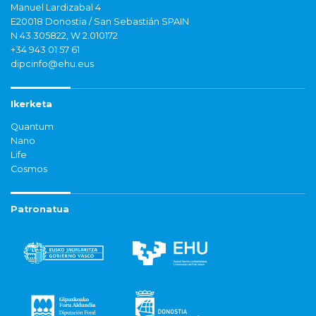
Manuel Lardizabal 4
E20018 Donostia / San Sebastián SPAIN
N 43.305822, W 2.010172
+34 943 01 57 61
dipcinfo@ehu.eus
Ikerketa
Quantum
Nano
Life
Cosmos
Patronatua