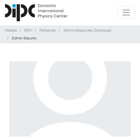
Hasiera
DIPC
Pertsonak
Administrazio eta Zerbitzuak
Esther Basurto