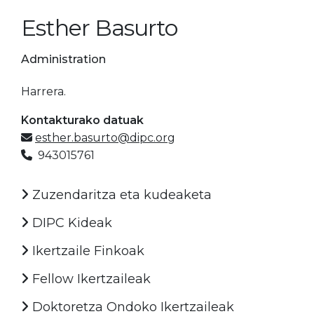
Esther Basurto
Administration
Harrera.
Kontakturako datuak
esther.basurto@dipc.org
943015761
Zuzendaritza eta kudeaketa
DIPC Kideak
Ikertzaile Finkoak
Fellow Ikertzaileak
Doktoretza Ondoko Ikertzaileak