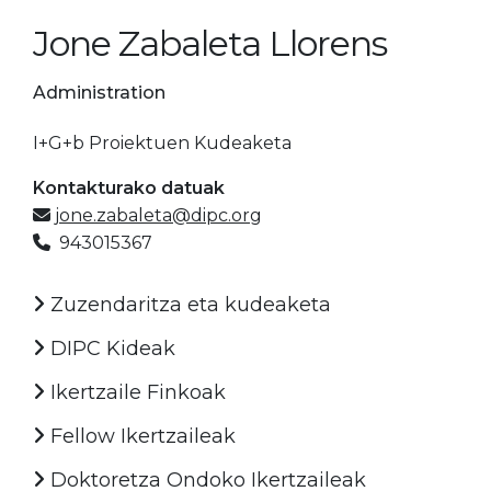
Jone Zabaleta Llorens
Administration
I+G+b Proiektuen Kudeaketa
Kontakturako datuak
jone.zabaleta@dipc.org
943015367
Zuzendaritza eta kudeaketa
DIPC Kideak
Ikertzaile Finkoak
Fellow Ikertzaileak
Doktoretza Ondoko Ikertzaileak