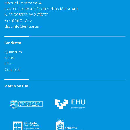
Manuel Lardizabal 4
E20018 Donostia / San Sebastián SPAIN
N 43.305822, W 2.010172
+34 943 01 57 61
dipcinfo@ehu.eus
Ikerketa
Quantum
Nano
Life
Cosmos
Patronatua