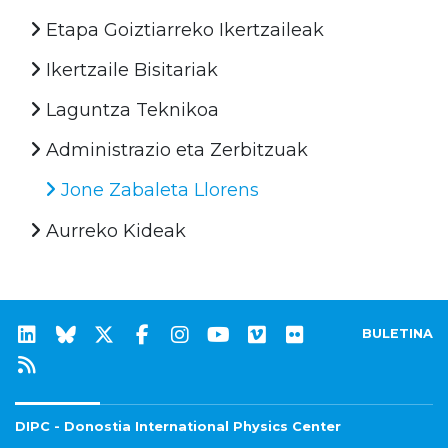
Etapa Goiztiarreko Ikertzaileak
Ikertzaile Bisitariak
Laguntza Teknikoa
Administrazio eta Zerbitzuak
Jone Zabaleta Llorens
Aurreko Kideak
BULETINA
DIPC - Donostia International Physics Center