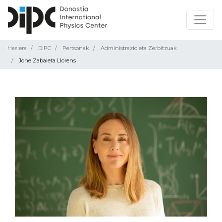
Hasiera
DIPC
Pertsonak
Administrazio eta Zerbitzuak
Jone Zabaleta Llorens