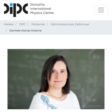
Hasiera
DIPC
Pertsonak
Administrazio eta Zerbitzuak
Karmela Alonso Arreche