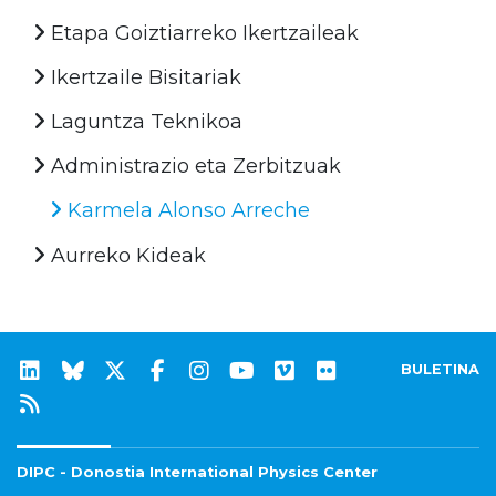
Etapa Goiztiarreko Ikertzaileak
Ikertzaile Bisitariak
Laguntza Teknikoa
Administrazio eta Zerbitzuak
Karmela Alonso Arreche
Aurreko Kideak
BULETINA
DIPC - Donostia International Physics Center