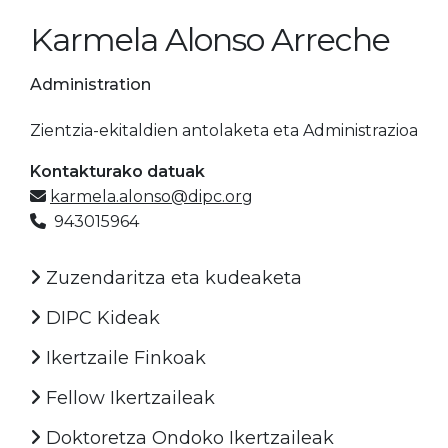
Karmela Alonso Arreche
Administration
Zientzia-ekitaldien antolaketa eta Administrazioa
Kontakturako datuak
karmela.alonso@dipc.org
943015964
Zuzendaritza eta kudeaketa
DIPC Kideak
Ikertzaile Finkoak
Fellow Ikertzaileak
Doktoretza Ondoko Ikertzaileak