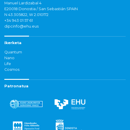
Manuel Lardizabal 4
E20018 Donostia / San Sebastián SPAIN
N 43.305822, W 2.010172
+34 943 01 57 61
dipcinfo@ehu.eus
Ikerketa
Quantum
Nano
Life
Cosmos
Patronatua