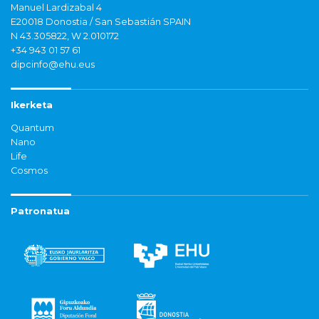
Manuel Lardizabal 4
E20018 Donostia / San Sebastián SPAIN
N 43.305822, W 2.010172
+34 943 01 57 61
dipcinfo@ehu.eus
Ikerketa
Quantum
Nano
Life
Cosmos
Patronatua