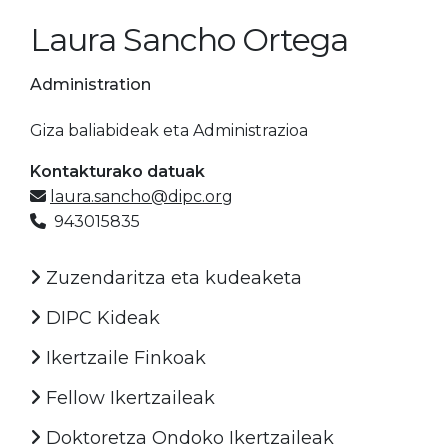
Laura Sancho Ortega
Administration
Giza baliabideak eta Administrazioa
Kontakturako datuak
laura.sancho@dipc.org
943015835
Zuzendaritza eta kudeaketa
DIPC Kideak
Ikertzaile Finkoak
Fellow Ikertzaileak
Doktoretza Ondoko Ikertzaileak