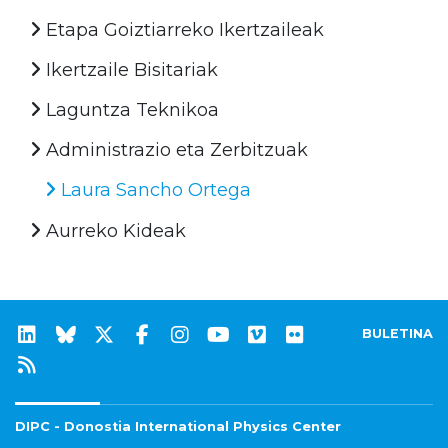
Etapa Goiztiarreko Ikertzaileak
Ikertzaile Bisitariak
Laguntza Teknikoa
Administrazio eta Zerbitzuak
Laura Sancho Ortega
Aurreko Kideak
BULETINA
DIPC - Donostia International Physics Center