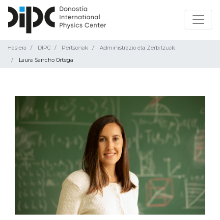
Hasiera
DIPC
Pertsonak
Administrazio eta Zerbitzuak
Laura Sancho Ortega