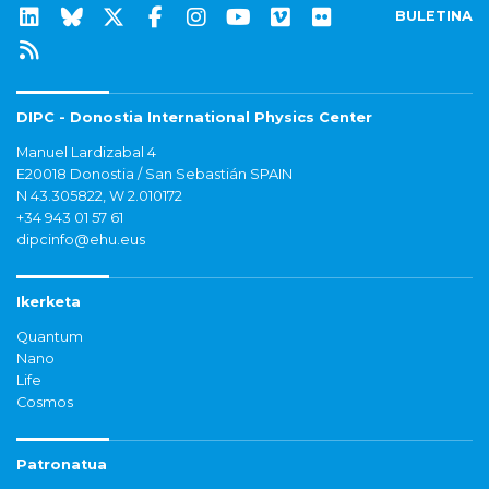
BULETINA
DIPC - Donostia International Physics Center
Manuel Lardizabal 4
E20018 Donostia / San Sebastián SPAIN
N 43.305822, W 2.010172
+34 943 01 57 61
dipcinfo@ehu.eus
Ikerketa
Quantum
Nano
Life
Cosmos
Patronatua