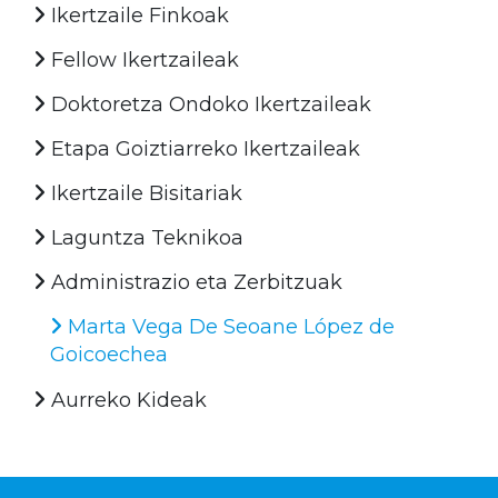
Ikertzaile Finkoak
Fellow Ikertzaileak
Doktoretza Ondoko Ikertzaileak
Etapa Goiztiarreko Ikertzaileak
Ikertzaile Bisitariak
Laguntza Teknikoa
Administrazio eta Zerbitzuak
Marta Vega De Seoane López de
Goicoechea
Aurreko Kideak