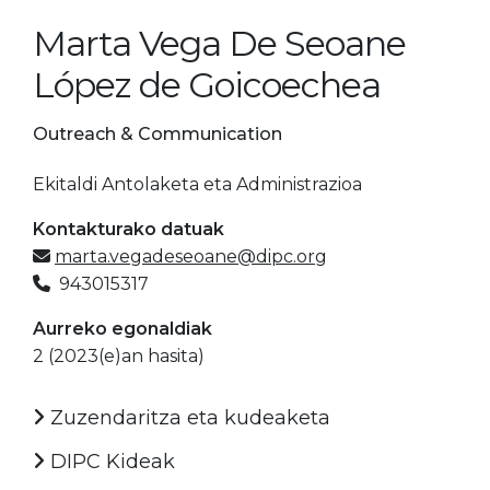
Marta Vega De Seoane
López de Goicoechea
Outreach & Communication
Ekitaldi Antolaketa eta Administrazioa
Kontakturako datuak
marta.vegadeseoane@dipc.org
943015317
Aurreko egonaldiak
2 (2023(e)an hasita)
Zuzendaritza eta kudeaketa
DIPC Kideak