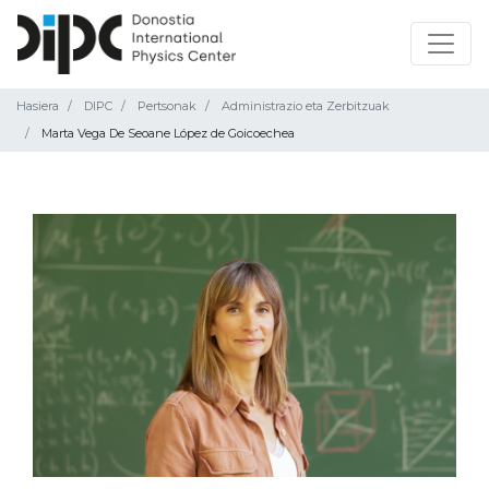
Hasiera
DIPC
Pertsonak
Administrazio eta Zerbitzuak
Marta Vega De Seoane López de Goicoechea