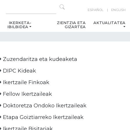
ESPAÑOL
ENGLISH
IKERKETA-
ZIENTZIA ETA
AKTUALITATEA
IBILBIDEA
GIZARTEA
Zuzendaritza eta kudeaketa
DIPC Kideak
Ikertzaile Finkoak
Fellow Ikertzaileak
Doktoretza Ondoko Ikertzaileak
Etapa Goiztiarreko Ikertzaileak
Ikertzaile Bisitariak