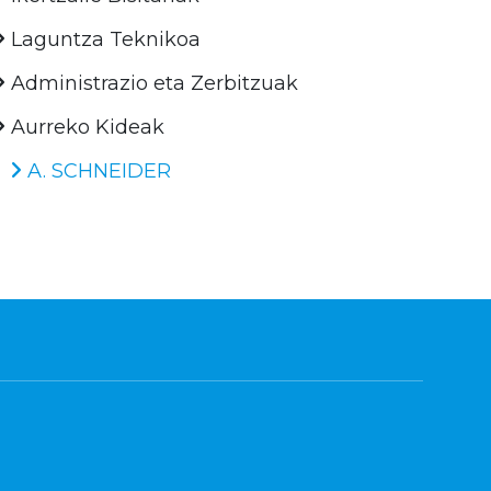
Laguntza Teknikoa
Administrazio eta Zerbitzuak
Aurreko Kideak
A. SCHNEIDER