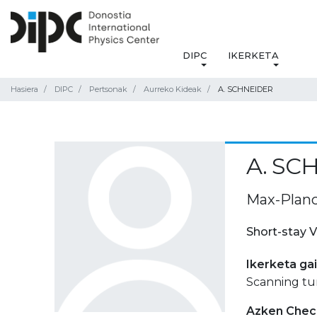
DIPC
IKERKETA
Hasiera
DIPC
Pertsonak
Aurreko Kideak
A. SCHNEIDER
A. SC
Max-Planc
Short-stay V
Ikerketa ga
Scanning tun
Azken Check