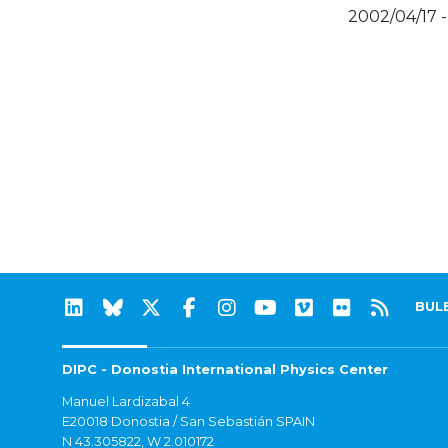
2002/04/17 
BUL
DIPC - Donostia International Physics Center
Manuel Lardizabal 4
E20018 Donostia / San Sebastián SPAIN
N 43.305822, W 2.010172