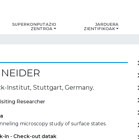
SUPERKONPUTAZIO
JARDUERA
ZENTROA
ZIENTIFIKOAK
HNEIDER
k-Institut, Stuttgart, Germany.
isiting Researcher
ia
neling microscopy study of surface states.
-in - Check-out datak