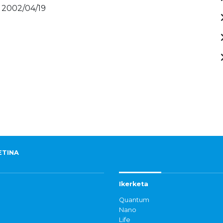
- 2002/04/19
ETINA
Ikerketa
Quantum
Nano
Life