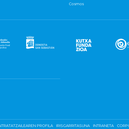
Cosmos
TRATATZAILEAREN PROFILA
IRISGARRITASUNA
INTRANETA
CORP