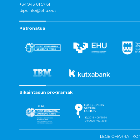
+34 943 01 57 61
dipcinfo@ehu.eus
Patronatua
Bikaintasun programak
LEGE OHARRA
KON