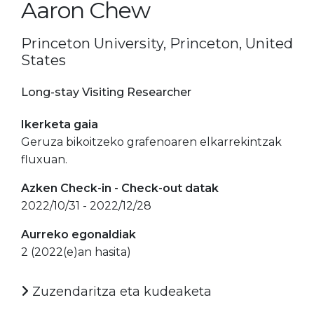
Aaron Chew
Princeton University, Princeton, United
States
Long-stay Visiting Researcher
Ikerketa gaia
Geruza bikoitzeko grafenoaren elkarrekintzak
fluxuan.
Azken Check-in - Check-out datak
2022/10/31 - 2022/12/28
Aurreko egonaldiak
2 (2022(e)an hasita)
Zuzendaritza eta kudeaketa