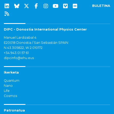
BULETINA
DIPC - Donostia International Physics Center
Manuel Lardizabal 4
E20018 Donostia / San Sebastián SPAIN
N 43.305822, W 2.010172
+34 943 01 57 61
dipcinfo@ehu.eus
Ikerketa
Quantum
Nano
Life
Cosmos
Patronatua