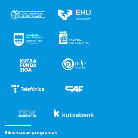
Bikaintasun programak