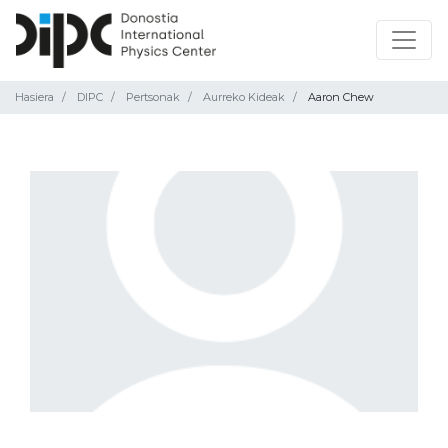
Hasiera
DIPC
Pertsonak
Aurreko Kideak
Aaron Chew