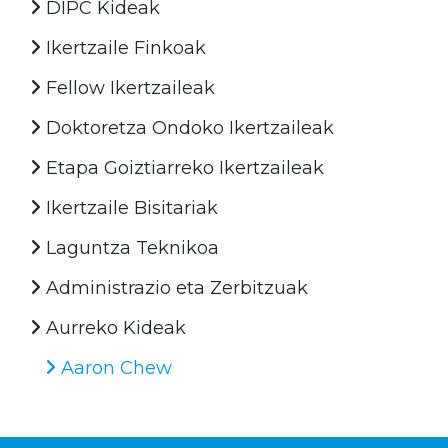
DIPC Kideak
Ikertzaile Finkoak
Fellow Ikertzaileak
Doktoretza Ondoko Ikertzaileak
Etapa Goiztiarreko Ikertzaileak
Ikertzaile Bisitariak
Laguntza Teknikoa
Administrazio eta Zerbitzuak
Aurreko Kideak
Aaron Chew