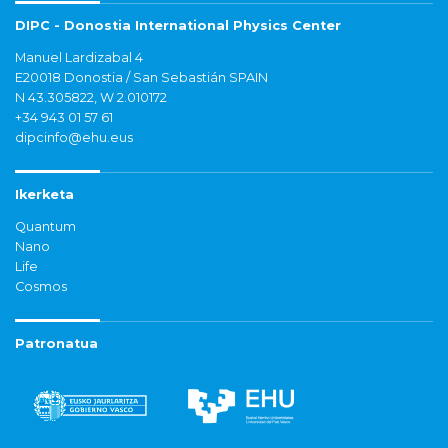
DIPC - Donostia International Physics Center
Manuel Lardizabal 4
E20018 Donostia / San Sebastián SPAIN
N 43.305822, W 2.010172
+34 943 01 57 61
dipcinfo@ehu.eus
Ikerketa
Quantum
Nano
Life
Cosmos
Patronatua