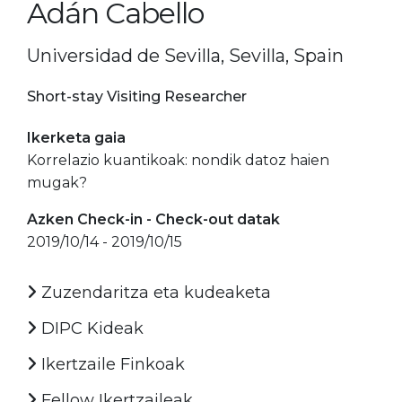
Adán Cabello
Universidad de Sevilla, Sevilla, Spain
Short-stay Visiting Researcher
Ikerketa gaia
Korrelazio kuantikoak: nondik datoz haien
mugak?
Azken Check-in - Check-out datak
2019/10/14 - 2019/10/15
Zuzendaritza eta kudeaketa
DIPC Kideak
Ikertzaile Finkoak
Fellow Ikertzaileak