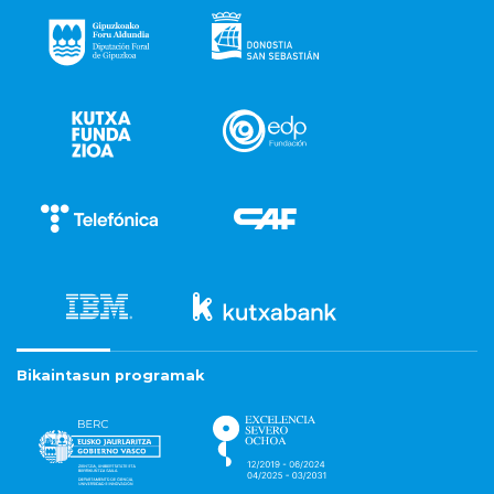
Bikaintasun programak