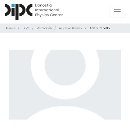
Hasiera
DIPC
Pertsonak
Aurreko Kideak
Adán Cabello