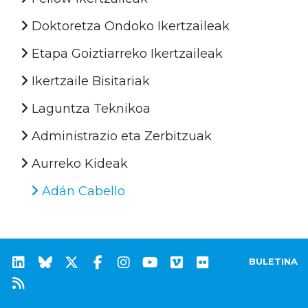
Doktoretza Ondoko Ikertzaileak
Etapa Goiztiarreko Ikertzaileak
Ikertzaile Bisitariak
Laguntza Teknikoa
Administrazio eta Zerbitzuak
Aurreko Kideak
Adán Cabello
BULETINA