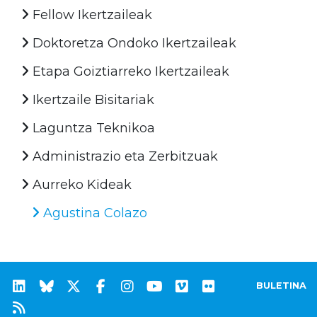
Fellow Ikertzaileak
Doktoretza Ondoko Ikertzaileak
Etapa Goiztiarreko Ikertzaileak
Ikertzaile Bisitariak
Laguntza Teknikoa
Administrazio eta Zerbitzuak
Aurreko Kideak
Agustina Colazo
BULETINA