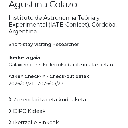
Agustina Colazo
Instituto de Astronomía Teória y
Experimental (IATE-Conicet), Córdoba,
Argentina
Short-stay Visiting Researcher
Ikerketa gaia
Galaxien berezko lerrokadurak simulazioetan.
Azken Check-in - Check-out datak
2026/03/21 - 2026/03/27
Zuzendaritza eta kudeaketa
DIPC Kideak
Ikertzaile Finkoak