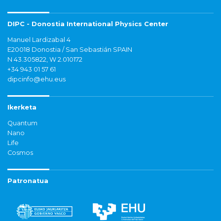
DIPC - Donostia International Physics Center
Manuel Lardizabal 4
E20018 Donostia / San Sebastián SPAIN
N 43.305822, W 2.010172
+34 943 01 57 61
dipcinfo@ehu.eus
Ikerketa
Quantum
Nano
Life
Cosmos
Patronatua