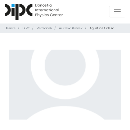
Hasiera
DIPC
Pertsonak
Aurreko Kideak
Agustina Colazo