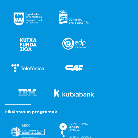
Bikaintasun programak