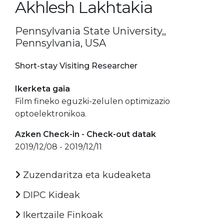
Akhlesh Lakhtakia
Pennsylvania State University,,
Pennsylvania, USA
Short-stay Visiting Researcher
Ikerketa gaia
Film fineko eguzki-zelulen optimizazio
optoelektronikoa.
Azken Check-in - Check-out datak
2019/12/08 - 2019/12/11
Zuzendaritza eta kudeaketa
DIPC Kideak
Ikertzaile Finkoak