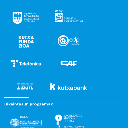
Bikaintasun programak