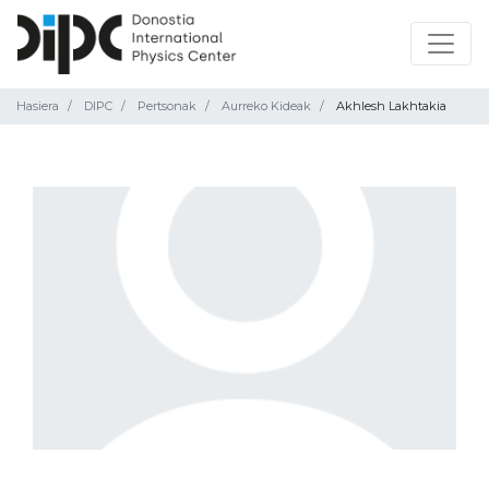
Hasiera
DIPC
Pertsonak
Aurreko Kideak
Akhlesh Lakhtakia