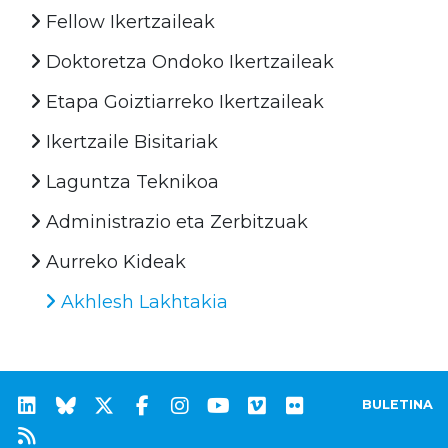
Fellow Ikertzaileak
Doktoretza Ondoko Ikertzaileak
Etapa Goiztiarreko Ikertzaileak
Ikertzaile Bisitariak
Laguntza Teknikoa
Administrazio eta Zerbitzuak
Aurreko Kideak
Akhlesh Lakhtakia
BULETINA