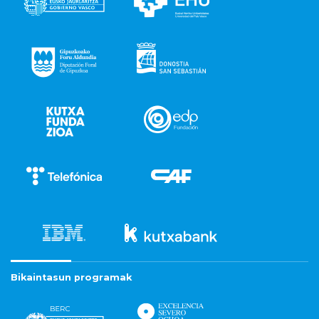
Bikaintasun programak