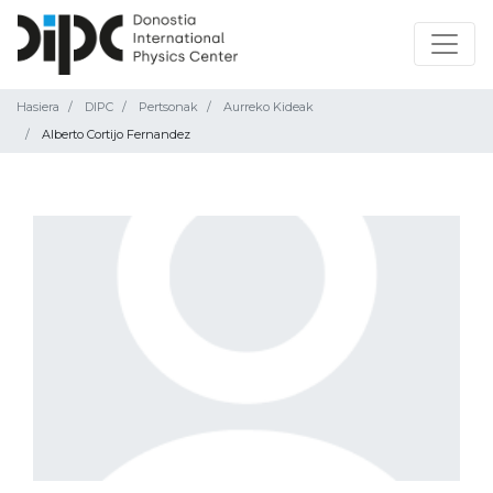
Hasiera
DIPC
Pertsonak
Aurreko Kideak
Alberto Cortijo Fernandez