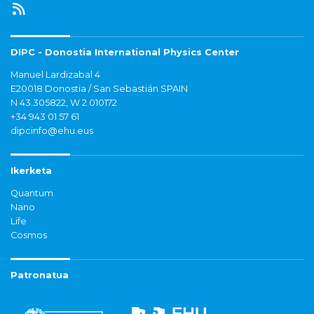
DIPC - Donostia International Physics Center
Manuel Lardizabal 4
E20018 Donostia / San Sebastián SPAIN
N 43.305822, W 2.010172
+34 943 01 57 61
dipcinfo@ehu.eus
Ikerketa
Quantum
Nano
Life
Cosmos
Patronatua