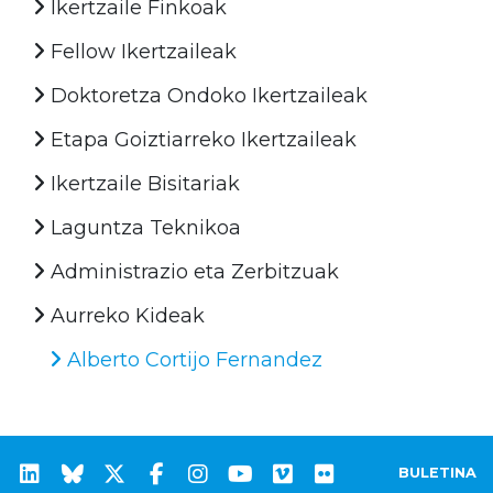
Ikertzaile Finkoak
Fellow Ikertzaileak
Doktoretza Ondoko Ikertzaileak
Etapa Goiztiarreko Ikertzaileak
Ikertzaile Bisitariak
Laguntza Teknikoa
Administrazio eta Zerbitzuak
Aurreko Kideak
Alberto Cortijo Fernandez
BULETINA