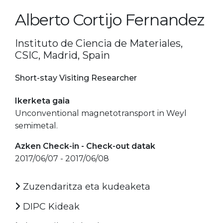
Alberto Cortijo Fernandez
Instituto de Ciencia de Materiales,
CSIC, Madrid, Spain
Short-stay Visiting Researcher
Ikerketa gaia
Unconventional magnetotransport in Weyl
semimetal.
Azken Check-in - Check-out datak
2017/06/07 - 2017/06/08
Zuzendaritza eta kudeaketa
DIPC Kideak