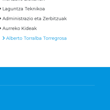
Laguntza Teknikoa
Administrazio eta Zerbitzuak
Aurreko Kideak
Alberto Torralba Torregrosa