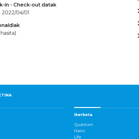
-in - Check-out datak
- 2022/04/01
onaldiak
hasita)
ETINA
Ikerketa
Quantum
Nano
Life