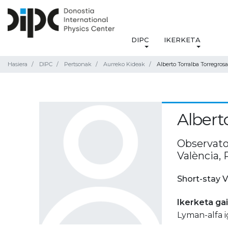
DIPC
IKERKETA
Hasiera
DIPC
Pertsonak
Aurreko Kideak
Alberto Torralba Torregrosa
Albert
Observato
València, 
Short-stay V
Ikerketa ga
Lyman-alfa 