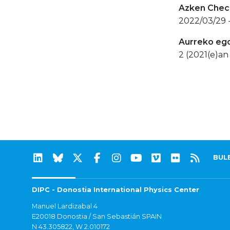
Azken Check
2022/03/29 
Aurreko eg
2 (2021(e)an 
BUL
DIPC - Donostia International Physics Center
Manuel Lardizabal 4
E20018 Donostia / San Sebastián SPAIN
N 43.305822, W 2.010172