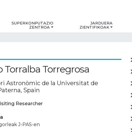
SUPERKONPUTAZIO
JARDUERA
ZENTROA
ZIENTIFIKOAK
o Torralba Torregrosa
ri Astronòmic de la Universitat de
Paterna, Spain
isiting Researcher
ia
igorleak J-PAS-en