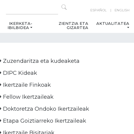
ESPAÑOL
ENGLISH
IKERKETA-
ZIENTZIA ETA
AKTUALITATEA
IBILBIDEA
GIZARTEA
Zuzendaritza eta kudeaketa
DIPC Kideak
Ikertzaile Finkoak
Fellow Ikertzaileak
Doktoretza Ondoko Ikertzaileak
Etapa Goiztiarreko Ikertzaileak
Ikertzaile Bisitariak