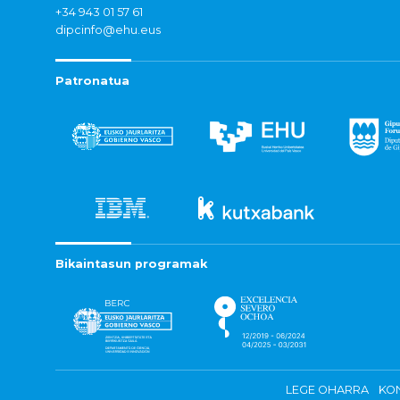
+34 943 01 57 61
dipcinfo@ehu.eus
Patronatua
Bikaintasun programak
LEGE OHARRA
KON