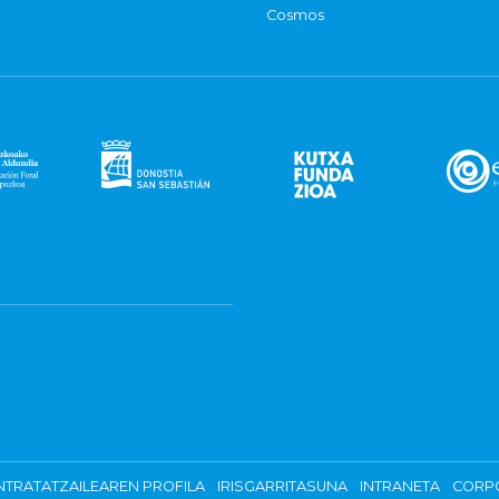
Cosmos
TRATATZAILEAREN PROFILA
IRISGARRITASUNA
INTRANETA
CORP