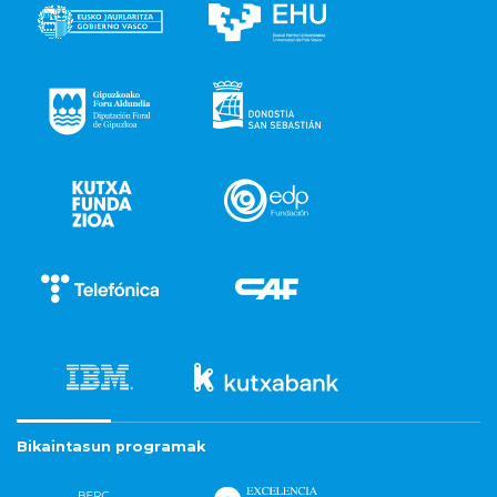
Bikaintasun programak