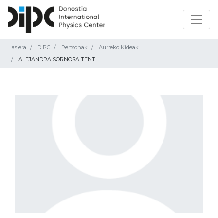
Hasiera
DIPC
Pertsonak
Aurreko Kideak
ALEJANDRA SORNOSA TENT