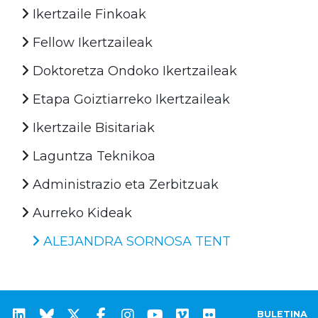
Ikertzaile Finkoak
Fellow Ikertzaileak
Doktoretza Ondoko Ikertzaileak
Etapa Goiztiarreko Ikertzaileak
Ikertzaile Bisitariak
Laguntza Teknikoa
Administrazio eta Zerbitzuak
Aurreko Kideak
ALEJANDRA SORNOSA TENT
BULETINA