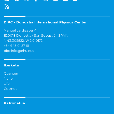
DIPC - Donostia International Physics Center
Manuel Lardizabal 4
E20018 Donostia / San Sebastián SPAIN
N 43.305822, W 2.010172
+34 943 01 57 61
dipcinfo@ehu.eus
Ikerketa
Quantum
Nano
Life
Cosmos
Patronatua