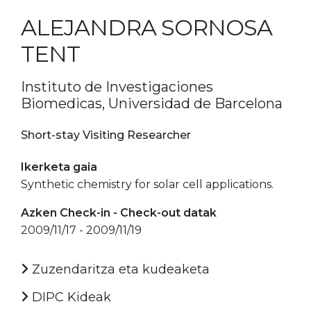
ALEJANDRA SORNOSA
TENT
Instituto de Investigaciones
Biomedicas, Universidad de Barcelona
Short-stay Visiting Researcher
Ikerketa gaia
Synthetic chemistry for solar cell applications.
Azken Check-in - Check-out datak
2009/11/17 - 2009/11/19
Zuzendaritza eta kudeaketa
DIPC Kideak