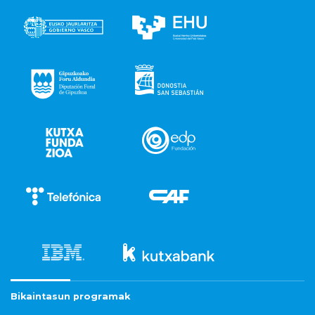
Bikaintasun programak