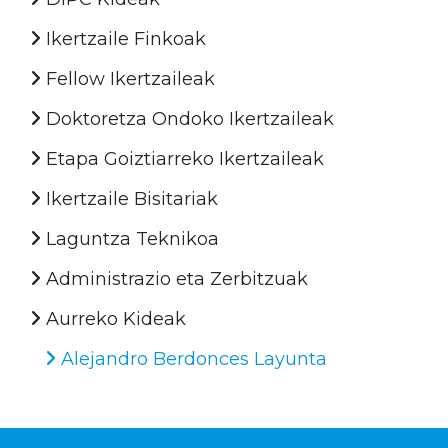
Ikertzaile Finkoak
Fellow Ikertzaileak
Doktoretza Ondoko Ikertzaileak
Etapa Goiztiarreko Ikertzaileak
Ikertzaile Bisitariak
Laguntza Teknikoa
Administrazio eta Zerbitzuak
Aurreko Kideak
Alejandro Berdonces Layunta