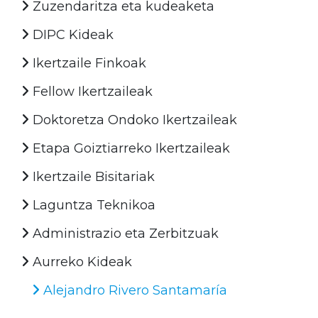
Zuzendaritza eta kudeaketa
DIPC Kideak
Ikertzaile Finkoak
Fellow Ikertzaileak
Doktoretza Ondoko Ikertzaileak
Etapa Goiztiarreko Ikertzaileak
Ikertzaile Bisitariak
Laguntza Teknikoa
Administrazio eta Zerbitzuak
Aurreko Kideak
Alejandro Rivero Santamaría