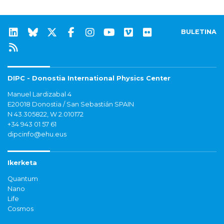
BULETINA
DIPC - Donostia International Physics Center
Manuel Lardizabal 4
E20018 Donostia / San Sebastián SPAIN
N 43.305822, W 2.010172
+34 943 01 57 61
dipcinfo@ehu.eus
Ikerketa
Quantum
Nano
Life
Cosmos