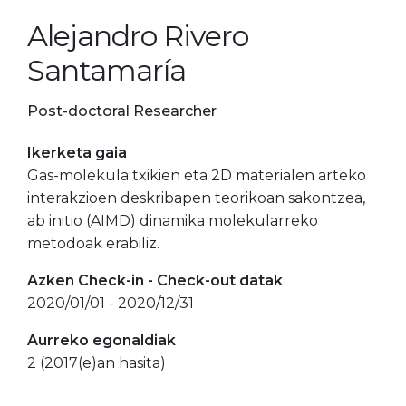
Alejandro Rivero
Santamaría
Post-doctoral Researcher
Ikerketa gaia
Gas-molekula txikien eta 2D materialen arteko
interakzioen deskribapen teorikoan sakontzea,
ab initio (AIMD) dinamika molekularreko
metodoak erabiliz.
Azken Check-in - Check-out datak
2020/01/01 - 2020/12/31
Aurreko egonaldiak
2 (2017(e)an hasita)