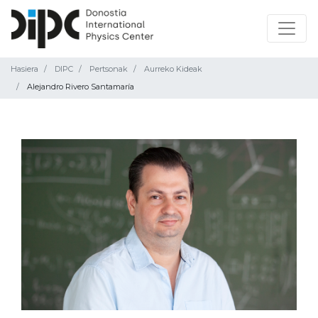
Hasiera
DIPC
Pertsonak
Aurreko Kideak
Alejandro Rivero Santamaría