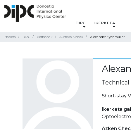
DIPC
IKERKETA
Hasiera
DIPC
Pertsonak
Aurreko Kideak
Alexander Eychmüller
Alexan
Technical
Short-stay V
Ikerketa ga
Optoelectron
Azken Check