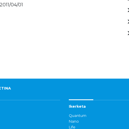
 2011/04/01
ETINA
Ikerketa
Quantum
Nano
Life