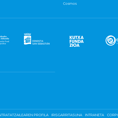
Cosmos
TRATATZAILEAREN PROFILA
IRISGARRITASUNA
INTRANETA
CORP