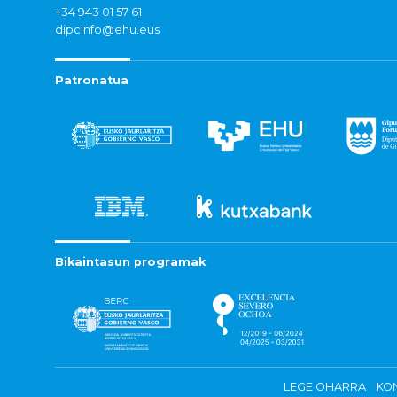
+34 943 01 57 61
dipcinfo@ehu.eus
Patronatua
Bikaintasun programak
LEGE OHARRA
KON