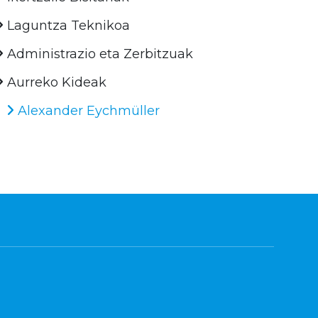
Laguntza Teknikoa
Administrazio eta Zerbitzuak
Aurreko Kideak
Alexander Eychmüller