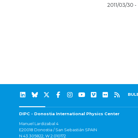
2011/03/30 -
BUL
DIPC - Donostia International Physics Center
Manuel Lardizabal 4
E20018 Donostia / San Sebastián SPAIN
N 43.305822, W 2.010172