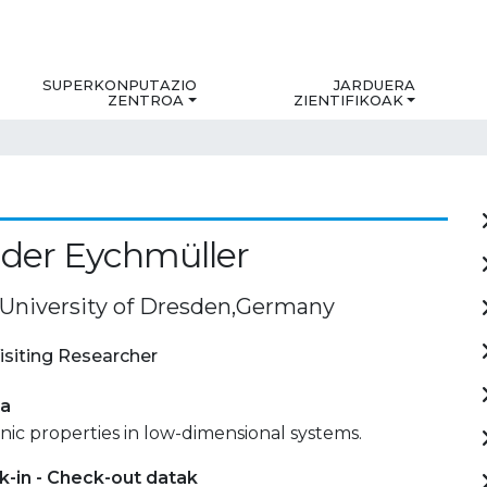
SUPERKONPUTAZIO
JARDUERA
ZENTROA
ZIENTIFIKOAK
der Eychmüller
 University of Dresden,Germany
isiting Researcher
ia
ic properties in low-dimensional systems.
-in - Check-out datak