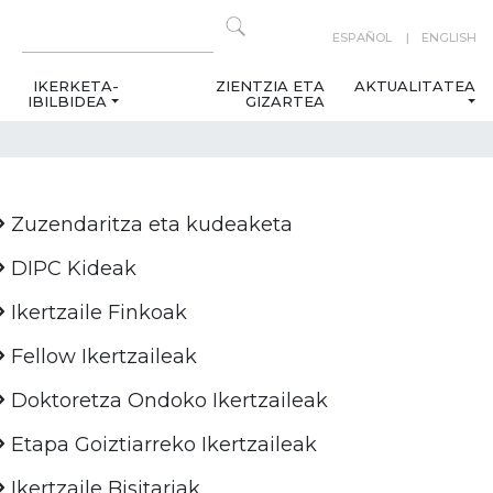
ESPAÑOL
ENGLISH
IKERKETA-
ZIENTZIA ETA
AKTUALITATEA
IBILBIDEA
GIZARTEA
Zuzendaritza eta kudeaketa
DIPC Kideak
Ikertzaile Finkoak
Fellow Ikertzaileak
Doktoretza Ondoko Ikertzaileak
Etapa Goiztiarreko Ikertzaileak
Ikertzaile Bisitariak