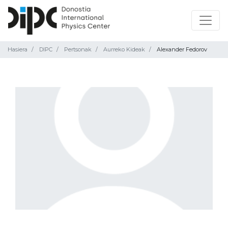
Hasiera
DIPC
Pertsonak
Aurreko Kideak
Alexander Fedorov