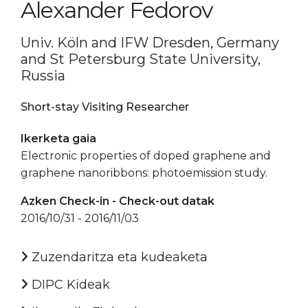
Alexander Fedorov
Univ. Köln and IFW Dresden, Germany
and St Petersburg State University,
Russia
Short-stay Visiting Researcher
Ikerketa gaia
Electronic properties of doped graphene and
graphene nanoribbons: photoemission study.
Azken Check-in - Check-out datak
2016/10/31 - 2016/11/03
Zuzendaritza eta kudeaketa
DIPC Kideak