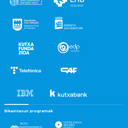
Bikaintasun programak