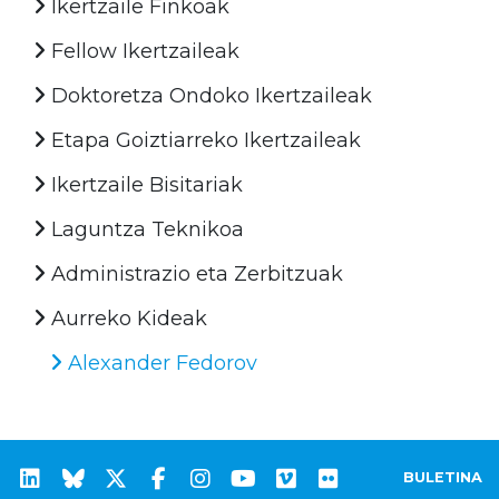
Ikertzaile Finkoak
Fellow Ikertzaileak
Doktoretza Ondoko Ikertzaileak
Etapa Goiztiarreko Ikertzaileak
Ikertzaile Bisitariak
Laguntza Teknikoa
Administrazio eta Zerbitzuak
Aurreko Kideak
Alexander Fedorov
BULETINA