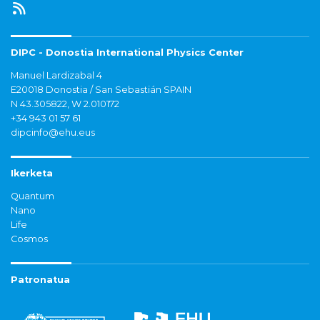
DIPC - Donostia International Physics Center
Manuel Lardizabal 4
E20018 Donostia / San Sebastián SPAIN
N 43.305822, W 2.010172
+34 943 01 57 61
dipcinfo@ehu.eus
Ikerketa
Quantum
Nano
Life
Cosmos
Patronatua