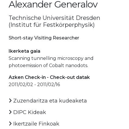
Alexander Generalov
Technische Universität Dresden
(Institut für Festkörperphysik)
Short-stay Visiting Researcher
Ikerketa gaia
Scanning tunnelling microscopy and
photoemission of Cobalt nanodots.
Azken Check-in - Check-out datak
2011/02/02 - 2011/02/16
Zuzendaritza eta kudeaketa
DIPC Kideak
Ikertzaile Finkoak