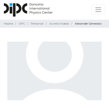
Hasiera
DIPC
Pertsonak
Aurreko Kideak
Alexander Generalov