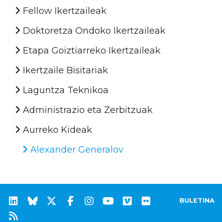
Fellow Ikertzaileak
Doktoretza Ondoko Ikertzaileak
Etapa Goiztiarreko Ikertzaileak
Ikertzaile Bisitariak
Laguntza Teknikoa
Administrazio eta Zerbitzuak
Aurreko Kideak
Alexander Generalov
BULETINA