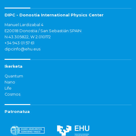
DIPC - Donostia International Physics Center
Manuel Lardizabal 4
E20018 Donostia / San Sebastián SPAIN
N 43.305822, W 2.010172
+34 943 01 57 61
dipcinfo@ehu.eus
Ikerketa
Quantum
Nano
Life
Cosmos
Patronatua