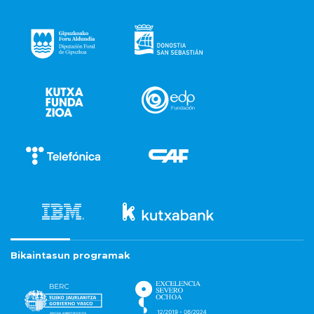
Bikaintasun programak