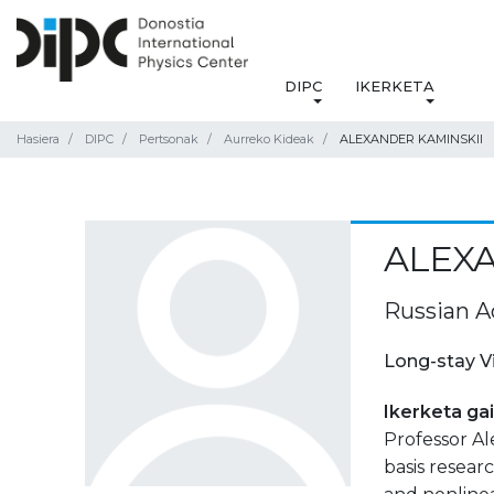
DIPC
IKERKETA
Hasiera
DIPC
Pertsonak
Aurreko Kideak
ALEXANDER KAMINSKII
ALEXA
Russian A
Long-stay V
Ikerketa ga
Professor Al
basis resear