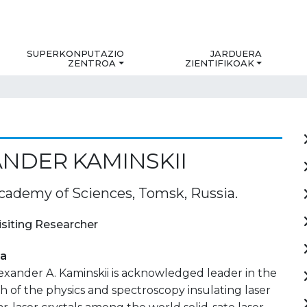
SUPERKONPUTAZIO
JARDUERA
ZENTROA
ZIENTIFIKOAK
NDER KAMINSKII
cademy of Sciences, Tomsk, Russia.
isiting Researcher
ia
exander A. Kaminskii is acknowledged leader in the
ch of the physics and spectroscopy insulating laser