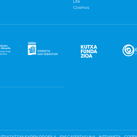
Life
Cosmos
TRATATZAILEAREN PROFILA
IRISGARRITASUNA
INTRANETA
CORP