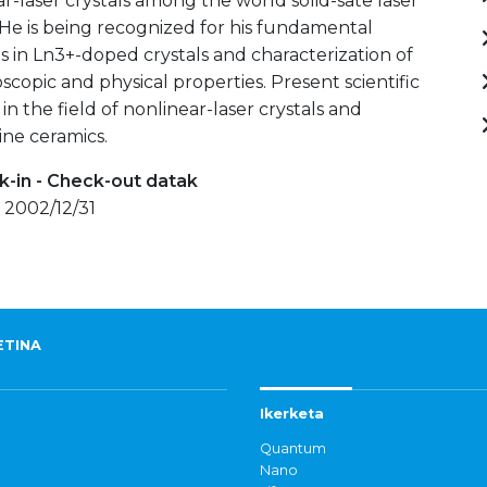
r-laser crystals among the world solid-sate laser
He is being recognized for his fundamental
s in Ln3+-doped crystals and characterization of
oscopic and physical properties. Present scientific
 in the field of nonlinear-laser crystals and
ine ceramics.
-in - Check-out datak
 2002/12/31
ETINA
Ikerketa
Quantum
Nano