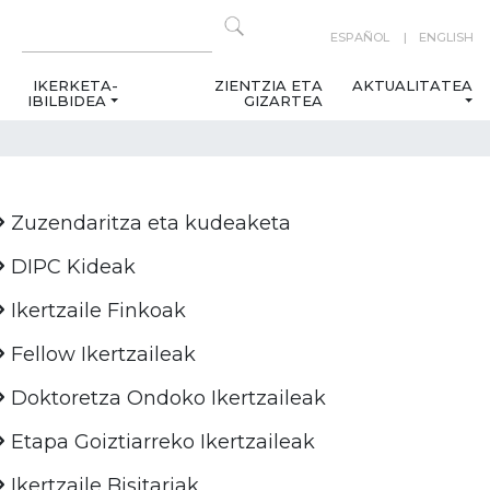
ESPAÑOL
ENGLISH
IKERKETA-
ZIENTZIA ETA
AKTUALITATEA
IBILBIDEA
GIZARTEA
Zuzendaritza eta kudeaketa
DIPC Kideak
Ikertzaile Finkoak
Fellow Ikertzaileak
Doktoretza Ondoko Ikertzaileak
Etapa Goiztiarreko Ikertzaileak
Ikertzaile Bisitariak