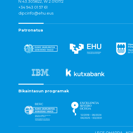
N 43.305822, W 2.010172
+34 943 01 57 61
dipcinfo@ehu.eus
Patronatua
Bikaintasun programak
LEGE OHARRA
KON