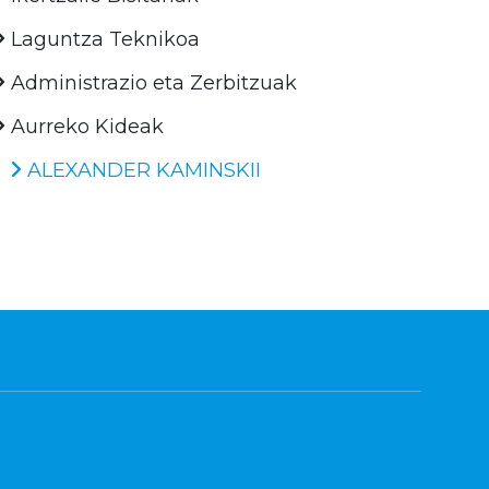
Laguntza Teknikoa
Administrazio eta Zerbitzuak
Aurreko Kideak
ALEXANDER KAMINSKII