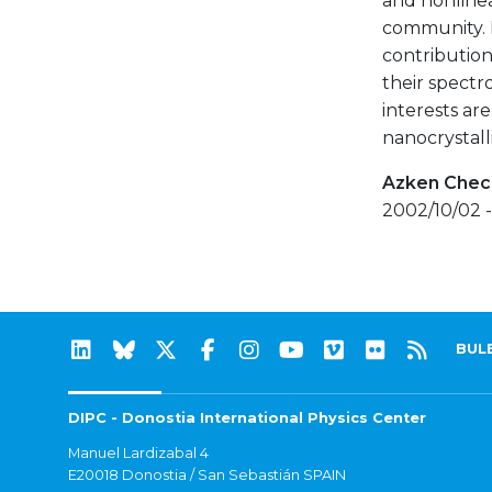
and nonlinea
community. 
contribution
their spectr
interests are
nanocrystall
Azken Check
2002/10/02 -
BUL
DIPC - Donostia International Physics Center
Manuel Lardizabal 4
E20018 Donostia / San Sebastián SPAIN