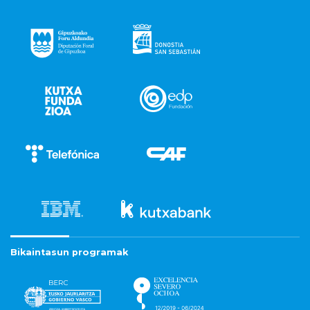
Bikaintasun programak