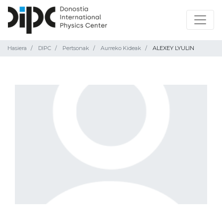
Hasiera
DIPC
Pertsonak
Aurreko Kideak
ALEXEY LYULIN