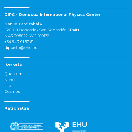
DIPC - Donostia International Physics Center
Manuel Lardizabal 4
E20018 Donostia / San Sebastián SPAIN
N 43.305822, W 2.010172
+34 943 01 57 61
dipcinfo@ehu.eus
Ikerketa
Quantum
Nano
Life
Cosmos
Patronatua