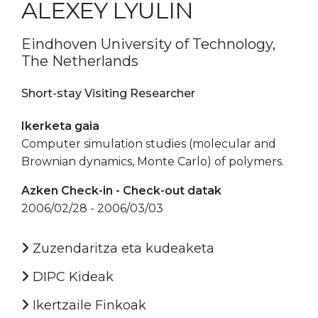
ALEXEY LYULIN
Eindhoven University of Technology,
The Netherlands
Short-stay Visiting Researcher
Ikerketa gaia
Computer simulation studies (molecular and
Brownian dynamics, Monte Carlo) of polymers.
Azken Check-in - Check-out datak
2006/02/28 - 2006/03/03
Zuzendaritza eta kudeaketa
DIPC Kideak
Ikertzaile Finkoak