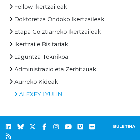
Fellow Ikertzaileak
Doktoretza Ondoko Ikertzaileak
Etapa Goiztiarreko Ikertzaileak
Ikertzaile Bisitariak
Laguntza Teknikoa
Administrazio eta Zerbitzuak
Aurreko Kideak
ALEXEY LYULIN
BULETINA