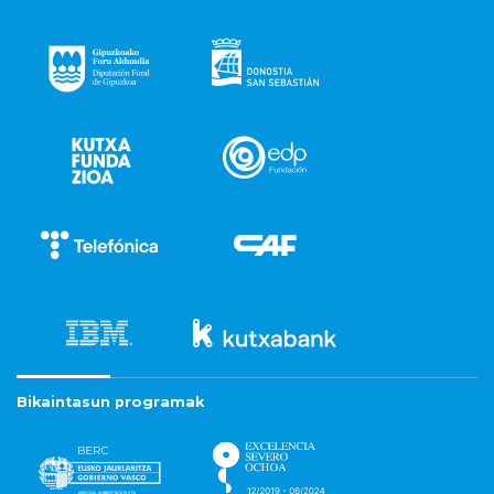
Bikaintasun programak