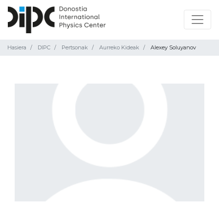
Hasiera
DIPC
Pertsonak
Aurreko Kideak
Alexey Soluyanov