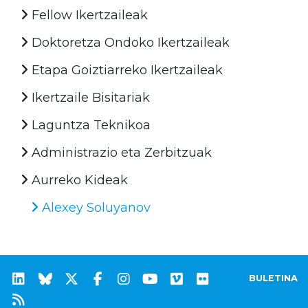
Fellow Ikertzaileak
Doktoretza Ondoko Ikertzaileak
Etapa Goiztiarreko Ikertzaileak
Ikertzaile Bisitariak
Laguntza Teknikoa
Administrazio eta Zerbitzuak
Aurreko Kideak
Alexey Soluyanov
BULETINA