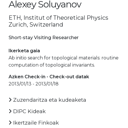
Alexey Soluyanov
ETH, Institut of Theoretical Physics
Zurich, Switzerland
Short-stay Visiting Researcher
Ikerketa gaia
Ab initio search for topological materials: routine
computation of topological invariants.
Azken Check-in - Check-out datak
2013/01/13 - 2013/01/18
Zuzendaritza eta kudeaketa
DIPC Kideak
Ikertzaile Finkoak