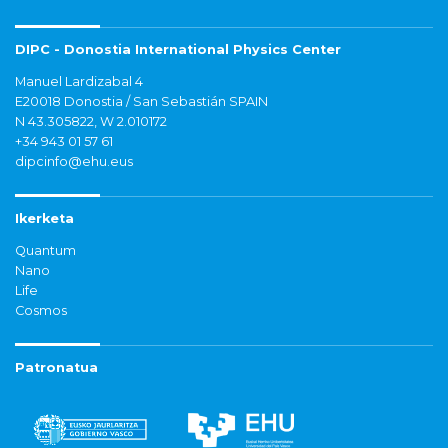
DIPC - Donostia International Physics Center
Manuel Lardizabal 4
E20018 Donostia / San Sebastián SPAIN
N 43.305822, W 2.010172
+34 943 01 57 61
dipcinfo@ehu.eus
Ikerketa
Quantum
Nano
Life
Cosmos
Patronatua