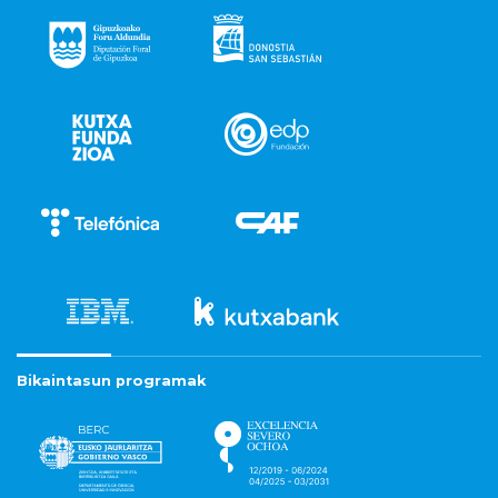
Bikaintasun programak