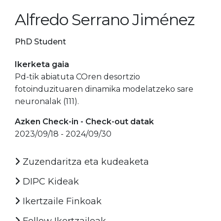
Alfredo Serrano Jiménez
PhD Student
Ikerketa gaia
Pd-tik abiatuta COren desortzio
fotoinduzituaren dinamika modelatzeko sare
neuronalak (111).
Azken Check-in - Check-out datak
2023/09/18 - 2024/09/30
Zuzendaritza eta kudeaketa
DIPC Kideak
Ikertzaile Finkoak
Fellow Ikertzaileak