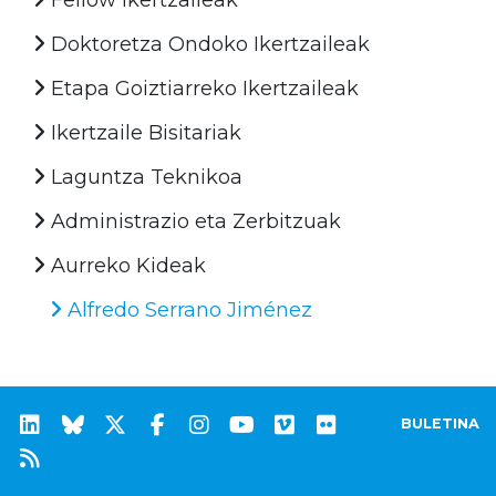
Doktoretza Ondoko Ikertzaileak
Etapa Goiztiarreko Ikertzaileak
Ikertzaile Bisitariak
Laguntza Teknikoa
Administrazio eta Zerbitzuak
Aurreko Kideak
Alfredo Serrano Jiménez
BULETINA