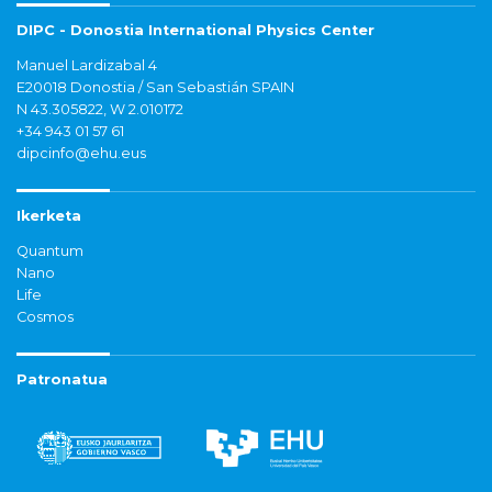
DIPC - Donostia International Physics Center
Manuel Lardizabal 4
E20018 Donostia / San Sebastián SPAIN
N 43.305822, W 2.010172
+34 943 01 57 61
dipcinfo@ehu.eus
Ikerketa
Quantum
Nano
Life
Cosmos
Patronatua