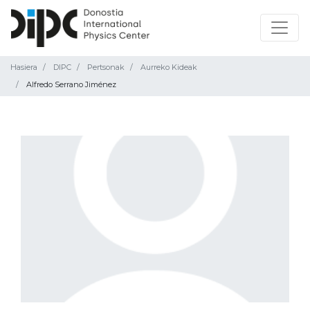
Hasiera
DIPC
Pertsonak
Aurreko Kideak
Alfredo Serrano Jiménez