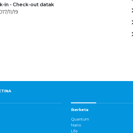
-in - Check-out datak
017/11/19
ETINA
Ikerketa
Quantum
Nano
Life