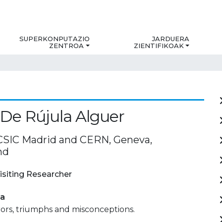
SUPERKONPUTAZIO
JARDUERA
ZENTROA
ZIENTIFIKOAK
 De Rújula Alguer
SIC Madrid and CERN, Geneva,
nd
isiting Researcher
ia
rrors, triumphs and misconceptions.