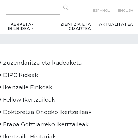
ESPAÑOL
ENGLISH
IKERKETA-
ZIENTZIA ETA
AKTUALITATEA
IBILBIDEA
GIZARTEA
Zuzendaritza eta kudeaketa
DIPC Kideak
Ikertzaile Finkoak
Fellow Ikertzaileak
Doktoretza Ondoko Ikertzaileak
Etapa Goiztiarreko Ikertzaileak
Ikertzaile Bisitariak