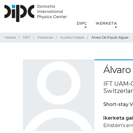
DIPC
IKERKETA
Hasiera
DIPC
Pertsonak
Aurreko Kideak
Álvaro De Rújula Alguer
Álvaro
IFT UAM-C
Switzerla
Short-stay V
Ikerketa ga
Einstein's e