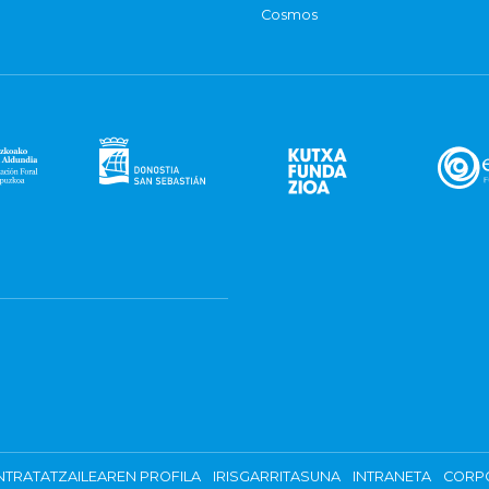
Cosmos
TRATATZAILEAREN PROFILA
IRISGARRITASUNA
INTRANETA
CORP