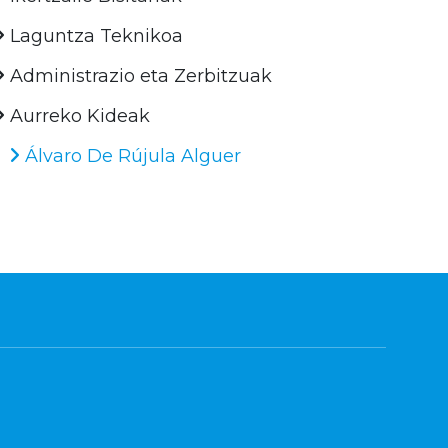
Laguntza Teknikoa
Administrazio eta Zerbitzuak
Aurreko Kideak
Álvaro De Rújula Alguer