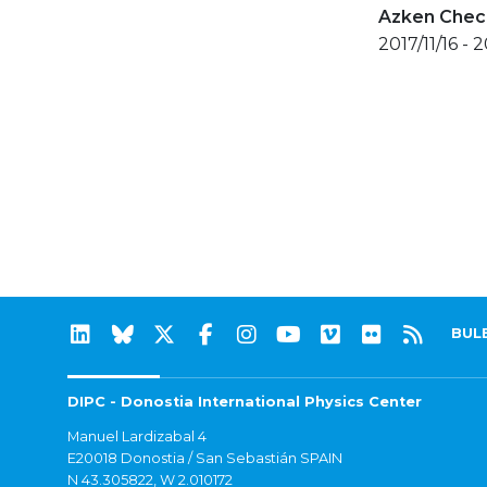
Azken Check
2017/11/16 - 2
BUL
DIPC - Donostia International Physics Center
Manuel Lardizabal 4
E20018 Donostia / San Sebastián SPAIN
N 43.305822, W 2.010172