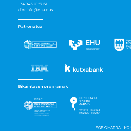
+34 943 01 57 61
dipcinfo@ehu.eus
Patronatua
Bikaintasun programak
LEGE OHARRA
KON