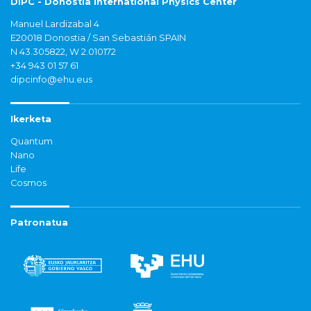
DIPC - Donostia International Physics Center
Manuel Lardizabal 4
E20018 Donostia / San Sebastián SPAIN
N 43.305822, W 2.010172
+34 943 01 57 61
dipcinfo@ehu.eus
Ikerketa
Quantum
Nano
Life
Cosmos
Patronatua