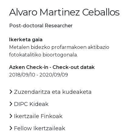
Alvaro Martinez Ceballos
Post-doctoral Researcher
Ikerketa gaia
Metalen bidezko profarmakoen aktibazio
fotokatalitiko bioortogonala.
Azken Check-in - Check-out datak
2018/09/10 - 2020/09/09
Zuzendaritza eta kudeaketa
DIPC Kideak
Ikertzaile Finkoak
Fellow Ikertzaileak