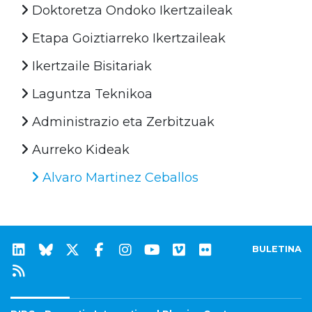
Doktoretza Ondoko Ikertzaileak
Etapa Goiztiarreko Ikertzaileak
Ikertzaile Bisitariak
Laguntza Teknikoa
Administrazio eta Zerbitzuak
Aurreko Kideak
Alvaro Martinez Ceballos
BULETINA