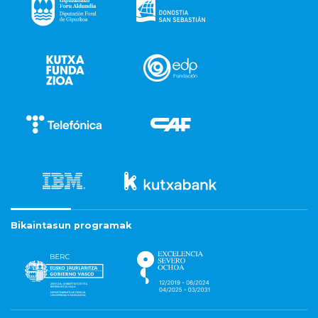
Bikaintasun programak