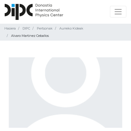
Hasiera
DIPC
Pertsonak
Aurreko Kideak
Alvaro Martinez Ceballos